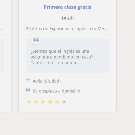
Primera clase gratis
14
€/h
s
20 Años de Experiencia: Inglés a tu Medida, para ti o tus Hijos Desde Cero
¿Sientes que el inglés es una
asignatura pendiente en casa?
Tanto si eres un adulto...
Ávila (Ciudad)
Se desplaza a domicilio
★
★
★
★
★
(5)