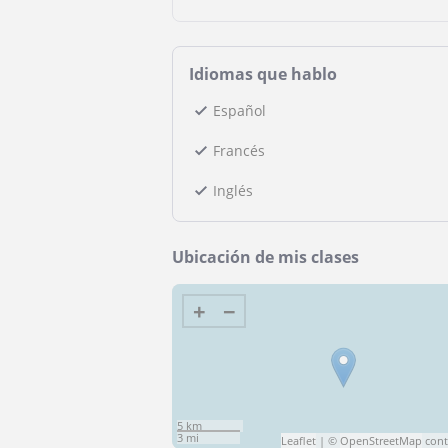
Idiomas que hablo
Español
Francés
Inglés
Ubicación de mis clases
+
−
5 km
3 mi
Leaflet
| ©
OpenStreetMap
cont