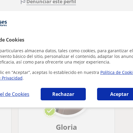
Denunciar este perfil
 de Cookies
 Certificate in English en Ávila que pueden in
particulares almacena datos, tales como cookies, para garantizar el
ento básico del sitio, personalizar el contenido, adaptar los anunc
eficacia, así como para ofrecerte una mejor experiencia.
lic en “Aceptar”, aceptas lo establecido en nuestra
Política de Cook
e Privacidad
.
el de Cookies
Rechazar
Aceptar
Gloria