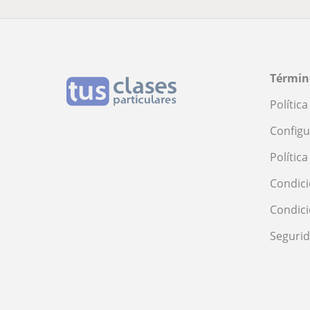
Términ
Polític
Configu
Polític
Condici
Condic
Seguri