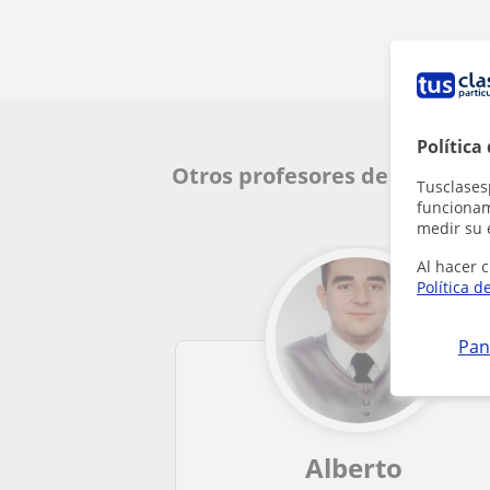
Política
Otros profesores de FCE First
Tusclases
funcionami
medir su 
Al hacer c
Política d
Pan
Alberto