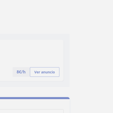
8
€/h
Ver anuncio