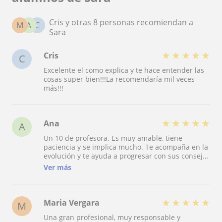
Cris y otras 8 personas recomiendan a
M
A
C
Sara
★
★
★
★
★
Cris
C
Excelente el como explica y te hace entender las
cosas super bien!!!La recomendaría mil veces
más!!!
★
★
★
★
★
Ana
A
Un 10 de profesora. Es muy amable, tiene
paciencia y se implica mucho. Te acompaña en la
evolución y te ayuda a progresar con sus consejos
sobre el idioma, además de tener una amplia
Ver más
disponibilidad. Muy recomendable!!
★
★
★
★
★
Maria Vergara
M
Una gran profesional, muy responsable y