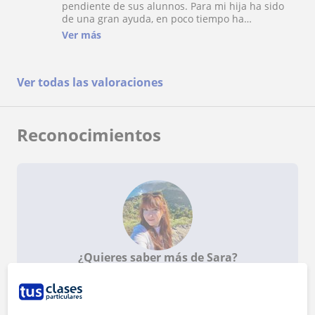
pendiente de sus alunnos. Para mi hija ha sido
de una gran ayuda, en poco tiempo ha
conseguido que sus notas suban bastante. Lo
Ver más
recomiendo 100%.
Ver todas las valoraciones
Reconocimientos
¿Quieres saber más de Sara?
Datos verificados
★
★
★
★
★
9 valoraciones
Ver perfil