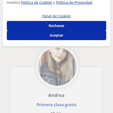
nuestra
Política de Cookies
y
Política de Privacidad
.
Tus clases particulares
Inglés
Huelva
Niebla
doy clases particulares de inglés de coste adaptable hasta n...
Panel de Cookies
Otros profesores de Inglés en Niebla que
Rechazar
pueden interesarte
Aceptar
Andrea
Primera clase gratis