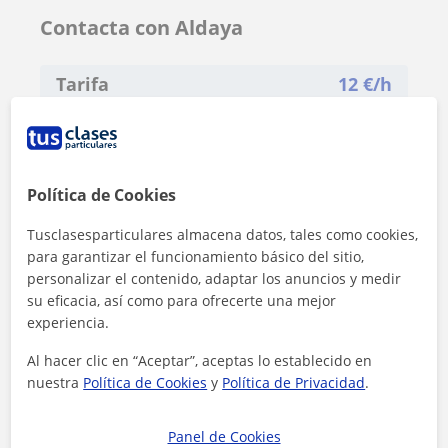
Contacta con Aldaya
Tarifa
12
€/h
Política de Cookies
Tusclasesparticulares almacena datos, tales como cookies,
para garantizar el funcionamiento básico del sitio,
personalizar el contenido, adaptar los anuncios y medir
su eficacia, así como para ofrecerte una mejor
experiencia.
Al hacer clic en “Aceptar”, aceptas lo establecido en
nuestra
Política de Cookies
y
Política de Privacidad
.
Al hacer clic, aceptas nuestro
aviso legal
y de
privacidad
Panel de Cookies