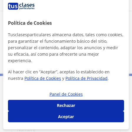
Zona de Victor Hugo
Política de Cookies
Tusclasesparticulares almacena datos, tales como cookies,
Localidades a las que se desplaza para dar clase
para garantizar el funcionamiento básico del sitio,
personalizar el contenido, adaptar los anuncios y medir
Torre del Campo
Los Villares
Jamilena
su eficacia, así como para ofrecerte una mejor
Jaén (Ciudad)
experiencia.
Al hacer clic en “Aceptar”, aceptas lo establecido en
nuestra
Política de Cookies
y
Política de Privacidad
.
Contacta con Victor Hugo
Panel de Cookies
Rechazar
Tarifa
12
€/h
Aceptar