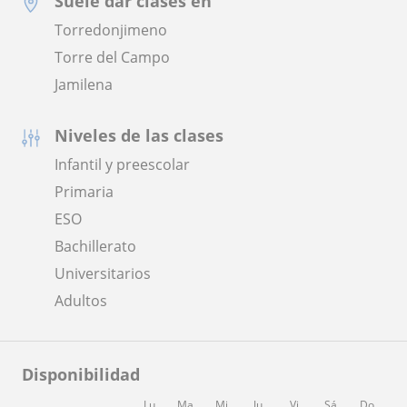
Suele dar clases en
Torredonjimeno
Torre del Campo
Jamilena
Niveles de las clases
Infantil y preescolar
Primaria
ESO
Bachillerato
Universitarios
Adultos
Disponibilidad
Lu
Ma
Mi
Ju
Vi
Sá
Do