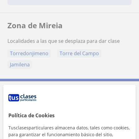
Zona de Mireia
Localidades a las que se desplaza para dar clase
Torredonjimeno
Torre del Campo
Jamilena
Contacta con Mireia
Tarifa
10
€/h
Política de Cookies
Tusclasesparticulares almacena datos, tales como cookies,
1ª clase gratis
para garantizar el funcionamiento básico del sitio,