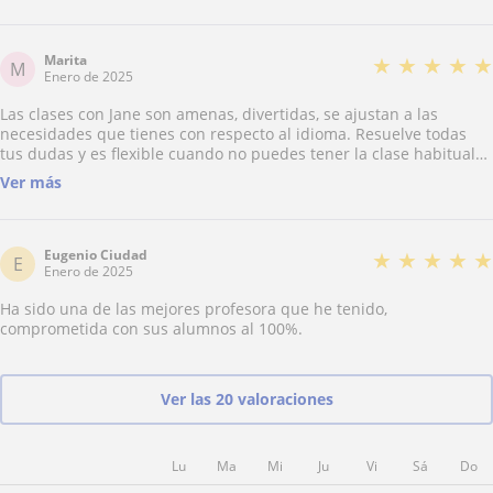
Marita
★
★
★
★
★
M
Enero de 2025
Las clases con Jane son amenas, divertidas, se ajustan a las
necesidades que tienes con respecto al idioma. Resuelve todas
tus dudas y es flexible cuando no puedes tener la clase habitual
buscando otras posibilidades. Yo llevo ya más de cinco años
Ver más
recibiendo clases de Jane y no podría tener mejor teacher. Gracias
Jane por tu compromiso año tras año.
Eugenio Ciudad
★
★
★
★
★
E
Enero de 2025
Ha sido una de las mejores profesora que he tenido,
comprometida con sus alumnos al 100%.
Ver las 20 valoraciones
Lu
Ma
Mi
Ju
Vi
Sá
Do