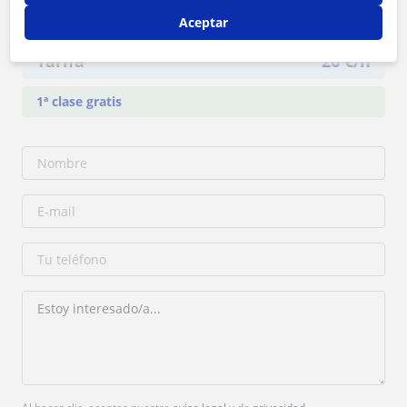
Contacta con Jane
Aceptar
Tarifa
26
€/h
1ª clase gratis