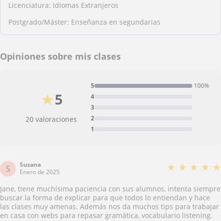
Licenciatura: Idiomas Extranjeros
Postgrado/Máster: Enseñanza en segundarias
Opiniones sobre mis clases
5
100%
★
5
4
3
2
20 valoraciones
1
Susana
★
★
★
★
★
S
Enero de 2025
Jane, tiene muchísima paciencia con sus alumnos, intenta siempre
buscar la forma de explicar para que todos lo entiendan y hace
las clases muy amenas. Además nos da muchos tips para trabajar
en casa con webs para repasar gramática, vocabulario listening.