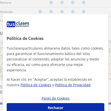
Mañana
Mediodía
Tarde
Ubicación de mis clases
Política de Cookies
+
−
Tusclasesparticulares almacena datos, tales como cookies,
para garantizar el funcionamiento básico del sitio,
personalizar el contenido, adaptar los anuncios y medir
su eficacia, así como para ofrecerte una mejor
experiencia.
30 km
20 mi
Leaflet
| ©
OpenStreetMap
contributors
Al hacer clic en “Aceptar”, aceptas lo establecido en
nuestra
Política de Cookies
y
Política de Privacidad
.
Toledo (Ciudad)
·
Olías del Rey
·
Burguillos de Toledo
·
Bargas
Panel de Cookies
Rechazar