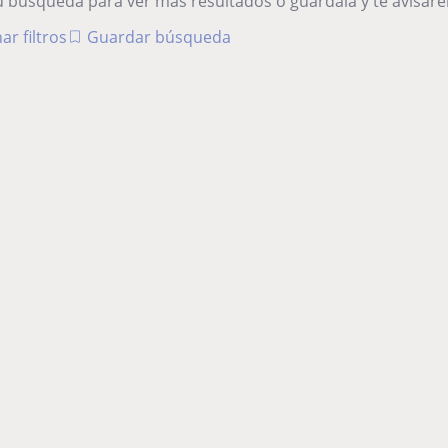
tu búsqueda para ver más resultados o guárdala y te avisa
ar filtros
Guardar búsqueda