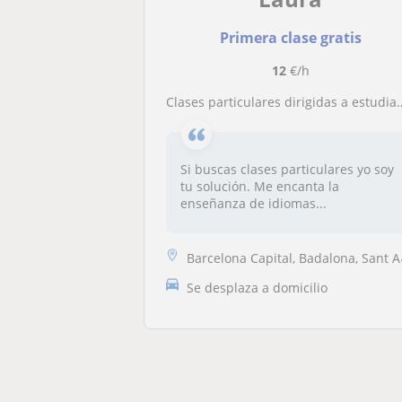
Primera clase gratis
12
€/h
Clases particulares dirigidas a estudiantes de E.G.B, E. S. O. bachillerato, FP y adultos. Nivel A1, A2, B1 y B2
Si buscas clases particulares yo soy
tu solución. Me encanta la
enseñanza de idiomas...
Barcelona Capital, Badalona, Sant Adrià de Besòs, Santa Coloma de Gram...
Se desplaza a domicilio