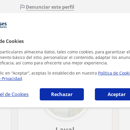
Denunciar este perfil
 de Cookies
n Barcelona que pueden interesarte
particulares almacena datos, tales como cookies, para garantizar el
ento básico del sitio, personalizar el contenido, adaptar los anunc
eficacia, así como para ofrecerte una mejor experiencia.
lic en “Aceptar”, aceptas lo establecido en nuestra
Política de Cook
e Privacidad
.
el de Cookies
Rechazar
Aceptar
Layal