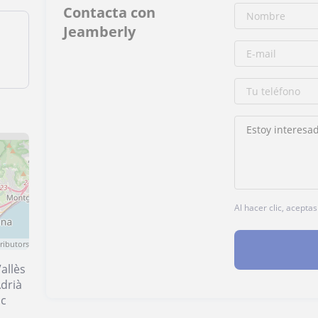
Contacta con
Jeamberly
Al hacer clic, acepta
ributors
allès
drià
ac