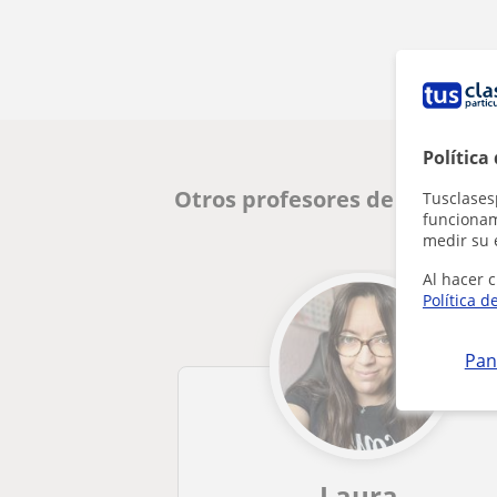
Política
Otros profesores de Inglés e
Tusclases
funcionami
medir su 
Al hacer c
Política d
Pan
Laura