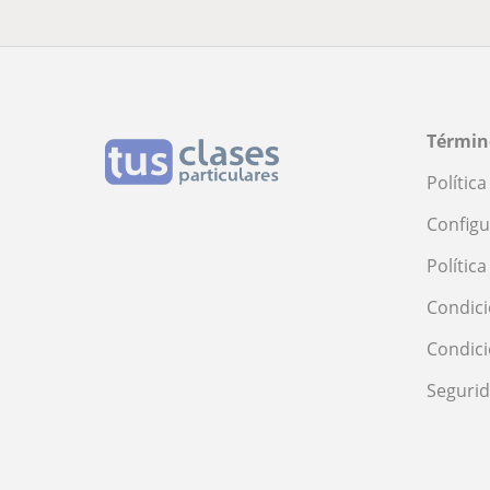
Términ
Polític
Configu
Polític
Condici
Condic
Seguri