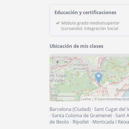
Educación y certificaciones
Módulo grado medio/superior
(cursando): Integración Social
Ubicación de mis clases
+
−
5 km
3 mi
Leaflet
| ©
OpenStreetMap
cont
Barcelona (Ciudad)
·
Sant Cugat del V
·
Santa Coloma de Gramenet
·
Sant A
de Besòs
·
Ripollet
·
Montcada I Reix