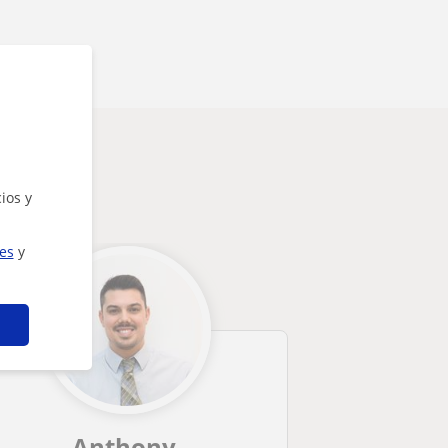
ios y
ies
y
Anthony