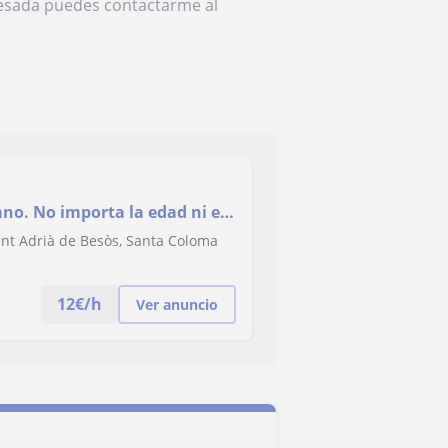
resada puedes contactarme al
no. No importa la edad ni el
Sant Adrià de Besòs, Santa Coloma
12
€/h
Ver anuncio