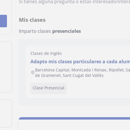
Si tienes alguna pregunta o estas interesado/inte
Mis clases
Imparto clases
presenciales
Clases de Inglés
Adapto mis clases particulares a cada alum
nivel que ya se tenga de ingles.
Barcelona Capital, Montcada I Reixac, Ripollet, 
de Gramenet, Sant Cugat del Vallès
Clase Presencial