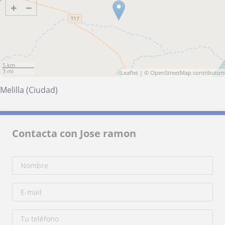
+
−
5 km
3 mi
Leaflet
| ©
OpenStreetMap
contributors
Melilla (Ciudad)
Contacta con Jose ramon