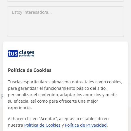
Al hacer clic, aceptas nuestro
aviso legal
y de
privacidad
Contactar ahora
Política de Cookies
Tusclasesparticulares almacena datos, tales como cookies,
para garantizar el funcionamiento básico del sitio,
personalizar el contenido, adaptar los anuncios y medir
Denunciar este perfil
su eficacia, así como para ofrecerte una mejor
experiencia.
Otros profesores de Inglés en Melilla
Al hacer clic en “Aceptar”, aceptas lo establecido en
(Ciudad) que pueden interesarte
nuestra
Política de Cookies
y
Política de Privacidad
.