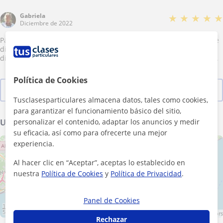
6 mois je pourrai me débrouiller pas trop mal je pense. En
démarrant avec un niveau archi débutant, c’est quand même
Gabriela
★
★
★
★
★
super ! Je ne peux donc que conseiller à tous ceux qui veulent
Diciembre de 2022
apprendre ou se perfectionner de faire appel à Katalyn.
Para mi Katalyn es una excelente profesora, muy profesional, que
disfruta mucho enseñando y que siempre esta buscando
diferentes formas para hacer las clases interesantes y divertidas.
Política de Cookies
Ver las 32 valoraciones
Tusclasesparticulares almacena datos, tales como cookies,
para garantizar el funcionamiento básico del sitio,
Ubicación de mis clases
personalizar el contenido, adaptar los anuncios y medir
su eficacia, así como para ofrecerte una mejor
experiencia.
+
−
Al hacer clic en “Aceptar”, aceptas lo establecido en
nuestra
Política de Cookies
y
Política de Privacidad
.
Panel de Cookies
10 km
5 mi
Leaflet
| ©
OpenStreetMap
contributors
Rechazar