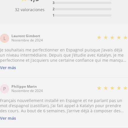
3
2
32 valoraciones
1
Laurent Gimbert
★
★
★
★
★
L
Noviembre de 2024
Je souhaitais me perfectionner en Espagnol puisque j’avais déjà
un niveau intermédiaire. Depuis que j’étudie avec Katalyn, je me
perfectionne et j’acquiers une certaine confiance qui me manquait
lorsque je dois tenir une conversation. En plus, je trouve ses cours
Ver más
particulièrement intéressants et très adaptés à mes besoins. La
méthode qu’emploie Katalyn est à la fois décontractée et très
efficace. Je recommande vivement ses cours.
Philippe Marin
★
★
★
★
★
P
Noviembre de 2024
Français nouvellement installé en Espagne et ne parlant pas un
mot d’espagnol (castillan), j’ai fait appel à Katalyn pour prendre
des cours. Au bout de 6 semaines, j’arrive déjà à composer des
phrases et échanger avec mes voisins. Le top ! En plus Katalyn a
Ver más
une méthode d’enseignement non contraignante et très ludique.
Efficace sans se sentir à l’école ! Je suis bluffé. À cette allure, dans