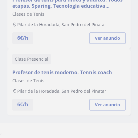
etapas. Sparing. Tecnología educativa
moderna. Español, inglés y ruso. Tennis coach
Clases de Tenis
for all level of players . Hitting partner
Pilar de la Horadada, San Pedro del Pinatar
6
€/h
Ver anuncio
Clase Presencial
Profesor de tenis moderno. Tennis coach
Clases de Tenis
Pilar de la Horadada, San Pedro del Pinatar
6
€/h
Ver anuncio