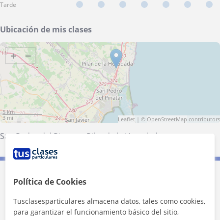
Tarde
Ubicación de mis clases
+
−
5 km
3 mi
Leaflet
| ©
OpenStreetMap
contributors
San Pedro del Pinatar
·
Pilar de la Horadada
Contacta con Konstantin
Política de Cookies
Tusclasesparticulares almacena datos, tales como cookies,
Tarifa
6
€/h
para garantizar el funcionamiento básico del sitio,