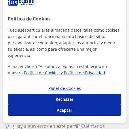
Política de Cookies
Tusclasesparticulares almacena datos, tales como cookies,
para garantizar el funcionamiento básico del sitio,
personalizar el contenido, adaptar los anuncios y medir
Al hacer clic, aceptas nuestro
aviso legal
y de
privacidad
su eficacia, así como para ofrecerte una mejor
experiencia.
Contactar ahora
Al hacer clic en “Aceptar”, aceptas lo establecido en
nuestra
Política de Cookies
y
Política de Privacidad
.
Panel de Cookies
Comparte a este profesor
Rechazar
Aceptar
¿Hay algún error en este perfil?
Cuéntanos