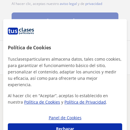
Al hacer clic, aceptas nuestro
aviso legal
y de
privacidad
Contactar ahora
Política de Cookies
Comparte a este profesor
Tusclasesparticulares almacena datos, tales como cookies,
para garantizar el funcionamiento básico del sitio,
personalizar el contenido, adaptar los anuncios y medir
su eficacia, así como para ofrecerte una mejor
experiencia.
¿Hay algún error en este perfil?
Cuéntanos
Al hacer clic en “Aceptar”, aceptas lo establecido en
nuestra
Política de Cookies
y
Política de Privacidad
.
Tus clases particulares
Mindfulness
La Rioja
Logroño
instructora de mindfulness para encontrar la calma
Panel de Cookies
Otros profesores de Mindfulness en
Logroño que pueden interesarte
Rechazar