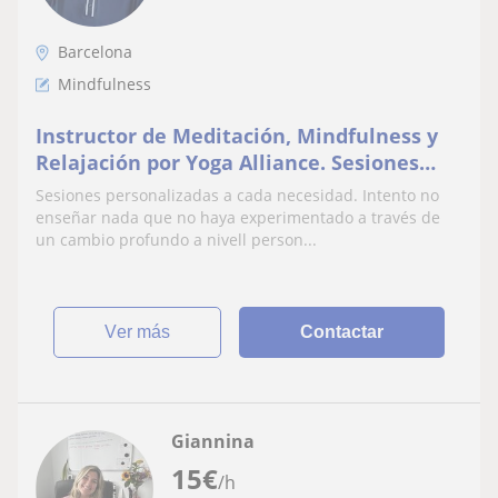
Barcelona
Mindfulness
Instructor de Meditación, Mindfulness y
Relajación por Yoga Alliance. Sesiones
particulars a principiantes o a avanzados.
Sesiones personalizadas a cada necesidad. Intento no
enseñar nada que no haya experimentado a través de
un cambio profundo a nivell person...
ver más
Contactar
Giannina
15
€
/h