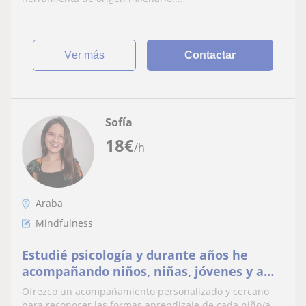
ver más
Contactar
Sofía
18
€
/h
Araba
Mindfulness
Estudié psicología y durante años he
acompañando niños, niñas, jóvenes y a
sus familias para favorecer procesos de
Ofrezco un acompañamiento personalizado y cercano
aprendizaje
para reconocer las formas aprendizaje de cada niño/a.