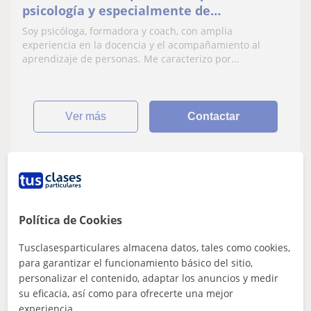
psicología y especialmente de
Mindfulness y desarrollo personal
Soy psicóloga, formadora y coach, con amplia
experiencia en la docencia y el acompañamiento al
aprendizaje de personas. Me caracterizo por...
ver más
Contactar
Isabel M°
20
€
/h
Política de Cookies
Tusclasesparticulares almacena datos, tales como cookies,
para garantizar el funcionamiento básico del sitio,
Murcia
personalizar el contenido, adaptar los anuncios y medir
Mindfulness
su eficacia, así como para ofrecerte una mejor
experiencia.