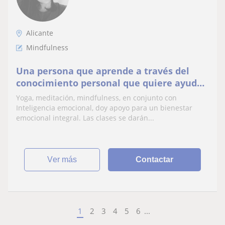
Alicante
Mindfulness
Una persona que aprende a través del
conocimiento personal que quiere ayudar
a otros a procesar los cambios a través del
Yoga, meditación, mindfulness, en conjunto con
Yoga
Inteligencia emocional, doy apoyo para un bienestar
emocional integral. Las clases se darán...
ver más
Contactar
1
2
3
4
5
6
...