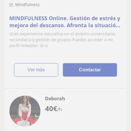
Mindfulness
MINDFULNESS Online. Gestión de estrés y
mejora del descanso. Afronta la situación
sin nervios. Dirigido a todo el que quiera
Gran experiencia educativa en el ámbito universitario.
mejorar su bienestar
secundaria y gestión de grupos.Puedes acceder a mi
perfil linkedlin: @ o
ver más
Contactar
Deborah
40
€
/h