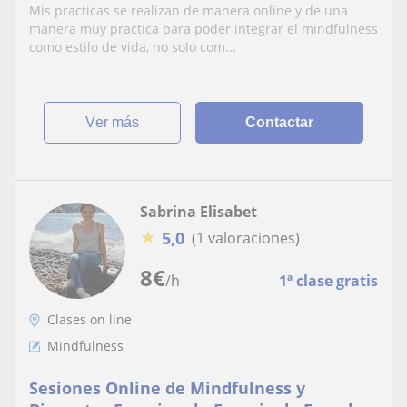
realizaron durante 6 años en China y USA.
Mis practicas se realizan de manera online y de una
manera muy practica para poder integrar el mindfulness
como estilo de vida, no solo com...
ver más
Contactar
Sabrina Elisabet
★
5,0
(1 valoraciones)
8
€
/h
1ª clase gratis
Clases on line
Mindfulness
Sesiones Online de Mindfulness y