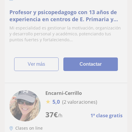
Profesor y psicopedagogo con 13 años de
experiencia en centros de E. Primaria y
Secundaria. Coach en Desarrollo Personal
Mi especialidad es gestionar la motivación, organización
y gestión emocional para padres, madres
y desarrollo personal y académico, potenciando tus
y profesores (y sus correspondientes
puntos fuertes y fortaleciendo...
menores).
ver más
Contactar
Encarni-Cerrillo
★
5,0
(2 valoraciones)
37
€
/h
1ª clase gratis
Clases on line