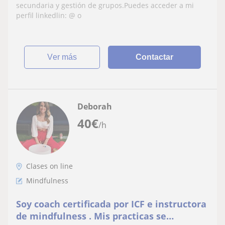
mejorar su bienestar
secundaria y gestión de grupos.Puedes acceder a mi
perfil linkedlin: @ o
ver más
Contactar
Deborah
40
€
/h
Clases on line
Mindfulness
Soy coach certificada por ICF e instructora
de mindfulness . Mis practicas se