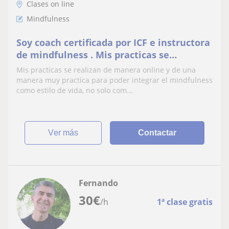
Clases on line
Mindfulness
Soy coach certificada por ICF e instructora
de mindfulness . Mis practicas se
realizaron durante 6 años en China y USA.
Mis practicas se realizan de manera online y de una
manera muy practica para poder integrar el mindfulness
como estilo de vida, no solo com...
ver más
Contactar
Fernando
30
€
/h
1ª clase gratis