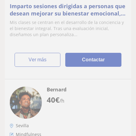
Imparto sesiones dirigidas a personas que
desean mejorar su bienestar emocional,
reducir el estrés, desarrollar la atención
Mis clases se centran en el desarrollo de la conciencia y
plena.
el bienestar integral. Tras una evaluación inicial,
diseñamos un plan personaliza...
ver más
Contactar
Bernard
40
€
/h
Sevilla
Mindfulness