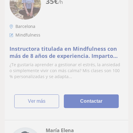
35
€
/h
Barcelona
Mindfulness
Instructora titulada en Mindfulness con
más de 8 años de experiencia. Imparto
clases online y presenciales en Barcelona
¿Te gustaría aprender a gestionar el estrés, la ansiedad
para parti
o simplemente vivir con más calma? Mis clases son 100
% personalizadas y se adapta...
ver más
Contactar
María Elena