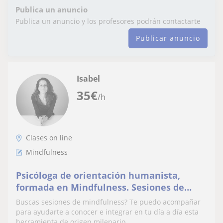
Publica un anuncio
Publica un anuncio y los profesores podrán contactarte
Publicar anuncio
Isabel
35
€
/h
Clases on line
Mindfulness
Psicóloga de orientación humanista,
formada en Mindfulness. Sesiones de
mindfulness on line dirigidas a adultos y
Buscas sesiones de mindfulness? Te puedo acompañar
adolescencia.
para ayudarte a conocer e integrar en tu día a día esta
herramienta de origen milenario....