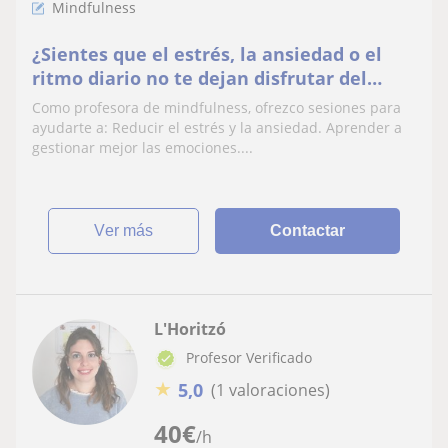
Mindfulness
¿Sientes que el estrés, la ansiedad o el
ritmo diario no te dejan disfrutar del
presente? Te acompaño a descubrir el
Como profesora de mindfulness, ofrezco sesiones para
mindfulnes
ayudarte a: Reducir el estrés y la ansiedad. Aprender a
gestionar mejor las emociones....
ver más
Contactar
L'Horitzó
Profesor Verificado
★
5,0
(1 valoraciones)
40
€
/h