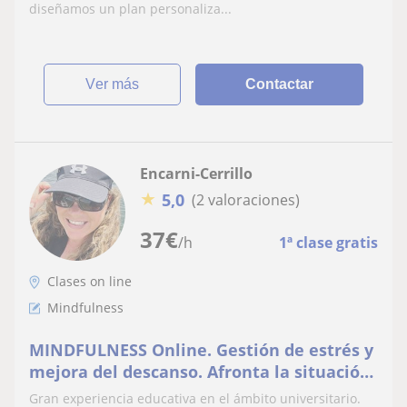
diseñamos un plan personaliza...
ver más
Contactar
Encarni-Cerrillo
★
5,0
(2 valoraciones)
37
€
/h
1ª clase gratis
Clases on line
Mindfulness
MINDFULNESS Online. Gestión de estrés y
mejora del descanso. Afronta la situación
sin nervios. Dirigido a todo el que quiera
Gran experiencia educativa en el ámbito universitario.