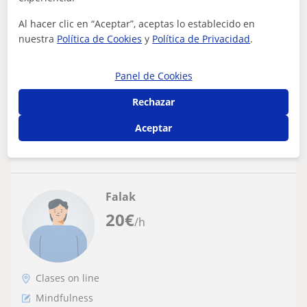
Instructora especializada en Mindfulnes y
control del estrés, estudiante del grado
Al hacer clic en “Aceptar”, aceptas lo establecido en
nuestra
Política de Cookies
y
Política de Privacidad
.
en psicología. Creadora de talleres y
Estudio el Grado en Psicología y cuento con formación en
particula
Mindfulness, Gestión del Estrés y Educación Infantil.
Imparto talleres y clases ad...
Panel de Cookies
Rechazar
Aceptar
ver más
Contactar
Falak
20
€
/h
Clases on line
Mindfulness