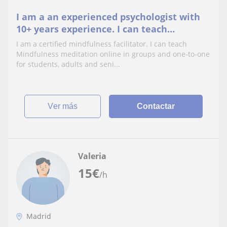
I am a an experienced psychologist with
10+ years experience. I can teach
Mindfulness Meditatation online.
I am a certified mindfulness facilitator. I can teach
Mindfulness meditation online in groups and one-to-one
for students, adults and seni...
ver más
Contactar
Valeria
15
€
/h
Madrid