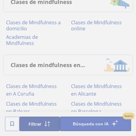
Clases de mindfulness
Clases de Mindfulness a
Clases de Mindfulness
domicilio
online
Academias de
Mindfulness
Clases de mindfulness en...
Clases de Mindfulness
Clases de Mindfulness
en A Coruña
en Alicante
Clases de Mindfulness
Clases de Mindfulness
en Balears
en Barcelona
Nuevo
Clases de Mindfulness
Clases de Mindfulness
Filtrar
Búsqueda con IA
en Bizkaia
en Córdoba