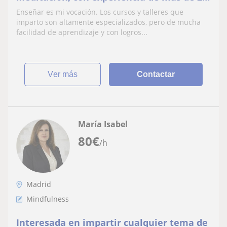
años, en Distrito Salamanca
Enseñar es mi vocación. Los cursos y talleres que
imparto son altamente especializados, pero de mucha
facilidad de aprendizaje y con logros...
ver más
Contactar
María Isabel
80
€
/h
Madrid
Mindfulness
Interesada en impartir cualquier tema de