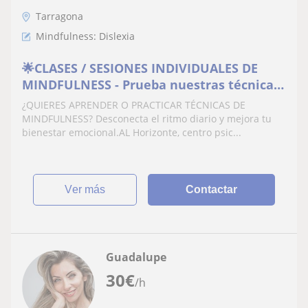
Tarragona
Mindfulness: Dislexia
🌟CLASES / SESIONES INDIVIDUALES DE
MINDFULNESS - Prueba nuestras técnicas
de meditación
¿QUIERES APRENDER O PRACTICAR TÉCNICAS DE
MINDFULNESS? Desconecta el ritmo diario y mejora tu
bienestar emocional.AL Horizonte, centro psic...
ver más
Contactar
Guadalupe
30
€
/h