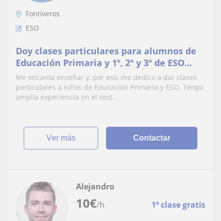
Fontiveros
ESO
Doy clases particulares para alumnos de
Educación Primaria y 1º, 2º y 3º de ESO
(refuerzo en todas las asignaturas, ayuda
Me encanta enseñar y, por eso, me dedico a dar clases
con las tareas, técnicas de estudio, apoyo
particulares a niños de Educación Primaria y ESO. Tengo
en la lectura y la escritura, etc.)
amplia experiencia en el sect...
ver más
Contactar
Alejandro
10
€
/h
1ª clase gratis