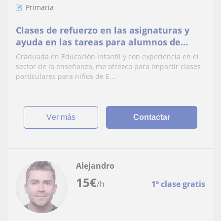
Primaria
Clases de refuerzo en las asignaturas y
ayuda en las tareas para alumnos de
Infantil, Primaria y ESO
Graduada en Educación Infantil y con experiencia en el
sector de la enseñanza, me ofrezco para impartir clases
particulares para niños de E...
ver más
Contactar
Alejandro
15
€
/h
1ª clase gratis