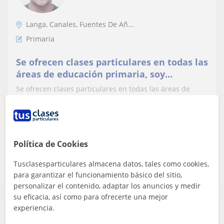
Langa, Canales, Fuentes De Añ...
Primaria
Se ofrecen clases particulares en todas las
áreas de educación primaria, soy
graduado en educación primaria con
Se ofrecen clases particulares en todas las áreas de
menciones en educación física, pedagogía
educación primaria, soy graduado en educación
terapéutica, lengua inglesa y audición y
primaria con menciones en educación físi...
lenguaje, actualmente estoy realizando
un máster en tecnologí
Política de Cookies
ver más
Contactar
Tusclasesparticulares almacena datos, tales como cookies,
para garantizar el funcionamiento básico del sitio,
personalizar el contenido, adaptar los anuncios y medir
su eficacia, así como para ofrecerte una mejor
experiencia.
Parece que tu búsqueda es bastante especifica