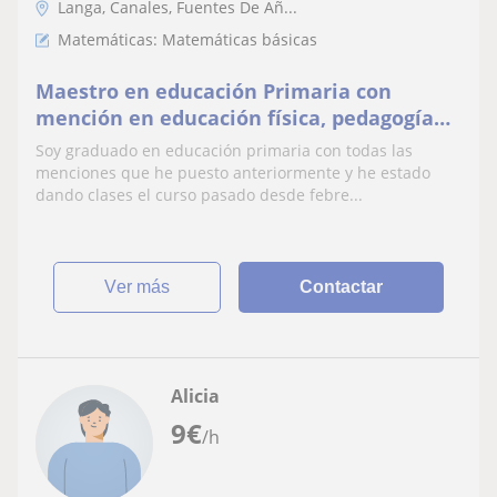
Langa, Canales, Fuentes De Añ...
Matemáticas: Matemáticas básicas
Maestro en educación Primaria con
mención en educación física, pedagogía
terapeútica, audición y lenguaje y en
Soy graduado en educación primaria con todas las
lengua inglesa
menciones que he puesto anteriormente y he estado
dando clases el curso pasado desde febre...
ver más
Contactar
Alicia
9
€
/h