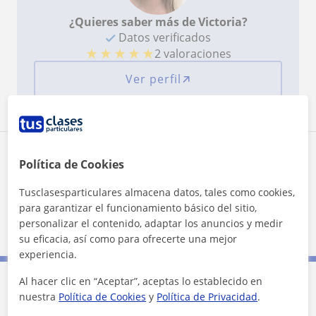
¿Quieres saber más de Victoria?
Datos verificados
★
★
★
★
★
2 valoraciones
Ver perfil
Zona de Victoria
Política de Cookies
Tusclasesparticulares almacena datos, tales como cookies,
Localidades a las que se desplaza para dar clase
para garantizar el funcionamiento básico del sitio,
Benahavís
personalizar el contenido, adaptar los anuncios y medir
su eficacia, así como para ofrecerte una mejor
experiencia.
Al hacer clic en “Aceptar”, aceptas lo establecido en
Contacta con Victoria
nuestra
Política de Cookies
y
Política de Privacidad
.