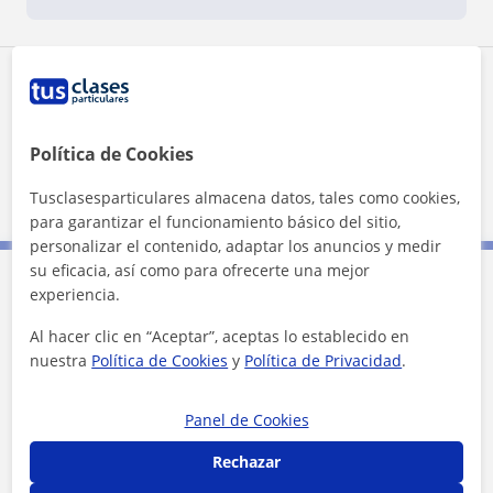
Zona de Iga
Localidades a las que se desplaza para dar clase
Política de Cookies
Las Palmas de Gran Canaria
Tusclasesparticulares almacena datos, tales como cookies,
para garantizar el funcionamiento básico del sitio,
personalizar el contenido, adaptar los anuncios y medir
su eficacia, así como para ofrecerte una mejor
experiencia.
Contacta con Iga
Al hacer clic en “Aceptar”, aceptas lo establecido en
nuestra
Política de Cookies
y
Política de Privacidad
.
Tarifa
15
€/h
1ª clase gratis
Panel de Cookies
Rechazar