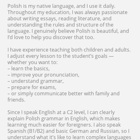
Polish is my native language, and I use it daily.
Throughout my education, I was always passionate
about writing essays, reading literature, and
understanding the rules and structure of the
language. I genuinely believe Polish is beautiful, and
I’d love to help you discover that too.
I have experience teaching both children and adults.
I adjust every lesson to the student’s goals —
whether you want to:
– learn the basics,
– improve your pronunciation,
– understand grammar,
– prepare for exams,
– or simply communicate better with family and
friends.
Since I speak English at a C2 level, I can clearly
explain Polish grammar in English, which makes
learning much easier for foreigners. I also speak
Spanish (B1/B2) and basic German and Russian, so I
understand what it’s like to learn complex languages