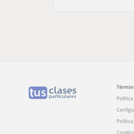
Términ
Polític
Configu
Polític
Condici