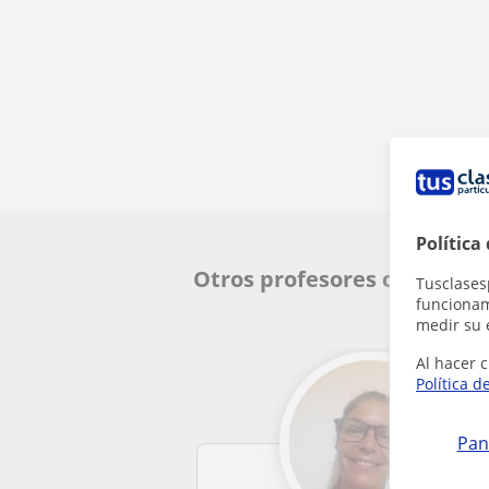
Política
Otros profesores online de
Tusclases
funcionami
medir su 
Al hacer c
Política d
Pan