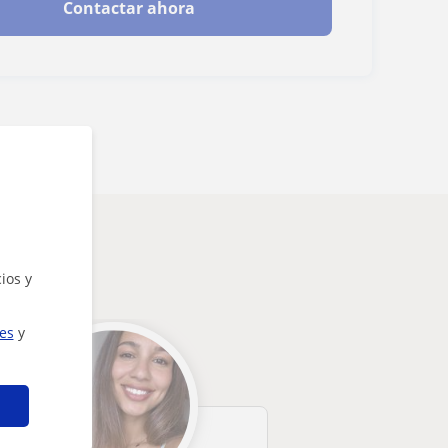
Contactar ahora
ios y
ies
y