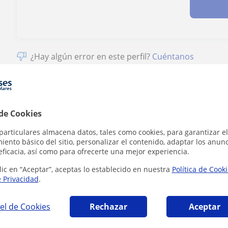
¿Hay algún error en este perfil?
Cuéntanos
 de Cookies
 Todos los cursos que pueden interesarte
particulares almacena datos, tales como cookies, para garantizar el
ento básico del sitio, personalizar el contenido, adaptar los anunc
eficacia, así como para ofrecerte una mejor experiencia.
lic en “Aceptar”, aceptas lo establecido en nuestra
Política de Cook
e Privacidad
.
el de Cookies
Rechazar
Aceptar