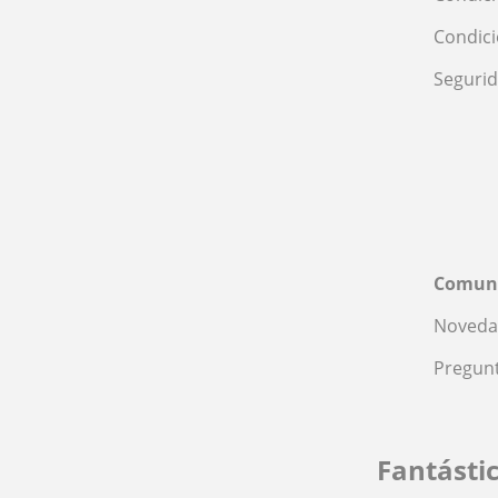
Condic
Seguri
Comun
Noveda
Pregunt
Fantásti