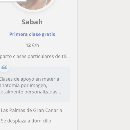
Sabah
Primera clase gratis
12
€/h
 clases particulares de técnico de radiología y medicina nuclear, en base a las necesidades del alumno.
Clases de apoyo en materia
anatomía por imagen,
totalmente personalizadas
para tí e...
Las Palmas de Gran Canaria
Se desplaza a domicilio