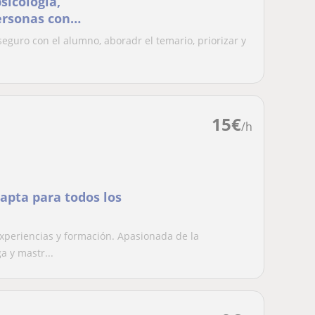
sicología,
ersonas con
eguro con el alumno, aboradr el temario, priorizar y
15
€
/h
 apta para todos los
experiencias y formación. Apasionada de la
a y mastr...