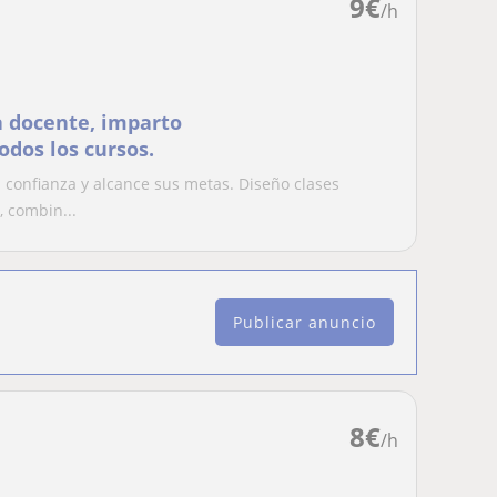
9
€
/h
a docente, imparto
odos los cursos.
confianza y alcance sus metas. Diseño clases
, combin...
Publicar anuncio
8
€
/h