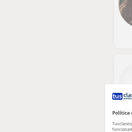
Política
Tusclases
funcionami