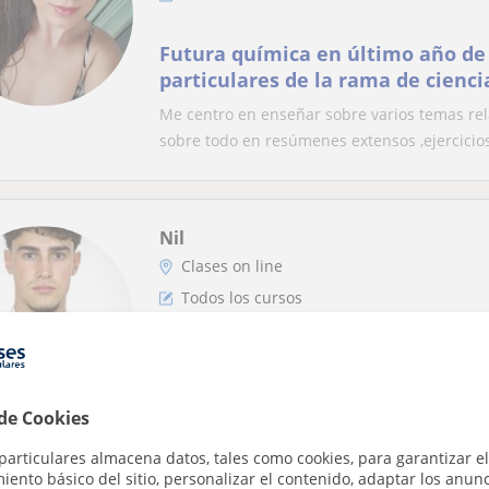
Futura química en último año de 
particulares de la rama de ciencia
matemáticas). Me adapto totalm
Me centro en enseñar sobre varios temas re
necesidades y lo que es de interé
sobre todo en resúmenes extensos ,ejercicios 
Nil
Clases on line
Todos los cursos
Profesor con mucha empatía y co
adaptación según las necesidade
 de Cookies
Soy graduado en Educación Primaria y cuento
además de trabajar con niños como monitor. 
particulares almacena datos, tales como cookies, para garantizar el
ento básico del sitio, personalizar el contenido, adaptar los anunc