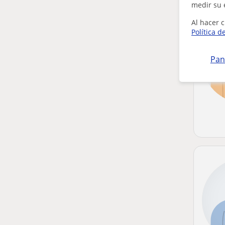
medir su 
Al hacer c
Política d
Pan