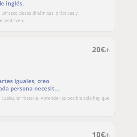
e inglés.
 Ofrezco clases dinámicas, prácticas y
 centro en...
20
€
/h
rtes iguales, creo
ada persona necesita
n cualquier materia. Aprender es posible solo hay que
10
€
/h