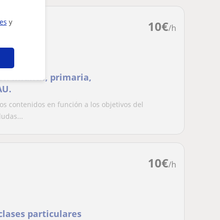
ies
y
10
€
/h
n infantil, primaria,
AU.
os contenidos en función a los objetivos del
udas...
10
€
/h
clases particulares