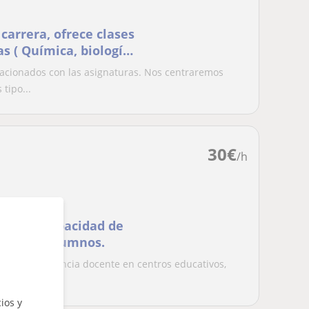
carrera, ofrece clases
s ( Química, biología,
ente a tus
lacionados con las asignaturas. Nos centraremos
s aprender.
tipo...
30
€
/h
n gran capacidad de
s de los alumnos.
 con experiencia docente en centros educativos,
Adapt...
ios y