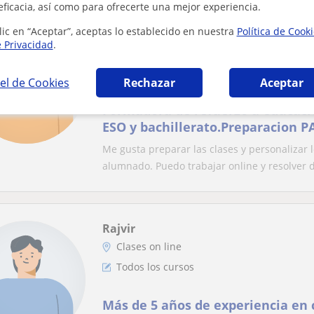
eficacia, así como para ofrecerte una mejor experiencia.
lic en “Aceptar”, aceptas lo establecido en nuestra
Política de Cook
María José
e Privacidad
.
Clases on line
Todos los cursos
el de Cookies
Rechazar
Aceptar
Formadora de refuerzo a educació
ESO y bachillerato.Preparacion P
Me gusta preparar las clases y personalizar l
alumnado. Puedo trabajar online y resolver d
Rajvir
Clases on line
Todos los cursos
Más de 5 años de experiencia en 