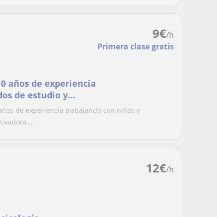
9
€
/h
Primera clase gratis
10 años de experiencia
dos de estudio y
tica y ordenada
 años de experiencia trabajando con niños y
ivadora....
12
€
/h