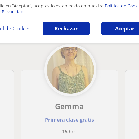
lic en “Aceptar”, aceptas lo establecido en nuestra
Política de Cook
e Privacidad
.
 en Tàrrega que pueden interesarte
el de Cookies
Rechazar
Aceptar
Gemma
Primera clase gratis
15
€/h