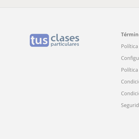
Términ
Polític
Configu
Polític
Condici
Condic
Seguri