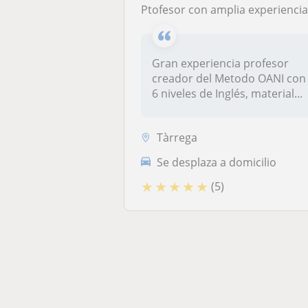
Ptofesor con amplia experiencia con su Metodo OANI para leer, escribir, entender, pensar, hablar Inglés desde la primera cl
Gran experiencia profesor
creador del Metodo OANI con
6 niveles de Inglés, material...
Tàrrega
Se desplaza a domicilio
★
★
★
★
★
(5)