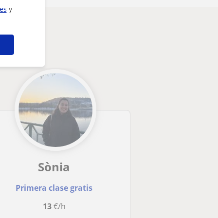
ies
y
Sònia
Primera clase gratis
13
€/h