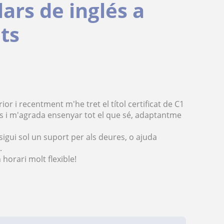
ars de inglés a
ts
ior i recentment m'he tret el títol certificat de C1
ts i m'agrada ensenyar tot el que sé, adaptantme
sigui sol un suport per als deures, o ajuda
.
horari molt flexible!