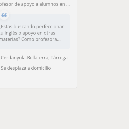
fesor de apoyo a alumnos en distintas materias de manera presencial o online
¿Estas buscando perfeccionar
tu inglés o apoyo en otras
materias? Como profesora
de...
Cerdanyola-Bellaterra, Tàrrega
Se desplaza a domicilio