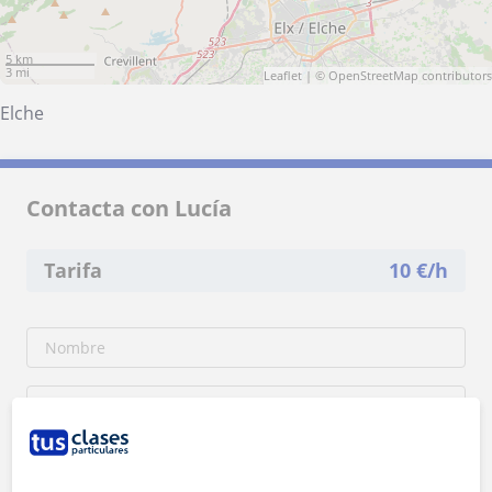
5 km
3 mi
Leaflet
| ©
OpenStreetMap
contributors
Elche
Contacta con Lucía
Tarifa
10
€/h