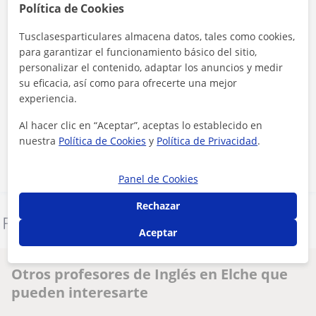
Política de Cookies
Tusclasesparticulares almacena datos, tales como cookies,
para garantizar el funcionamiento básico del sitio,
personalizar el contenido, adaptar los anuncios y medir
su eficacia, así como para ofrecerte una mejor
Al hacer clic, aceptas nuestro
aviso legal
y de
privacidad
experiencia.
Al hacer clic en “Aceptar”, aceptas lo establecido en
Contactar ahora
nuestra
Política de Cookies
y
Política de Privacidad
.
Panel de Cookies
Rechazar
Denunciar este perfil
Aceptar
Otros profesores de Inglés en Elche que
pueden interesarte