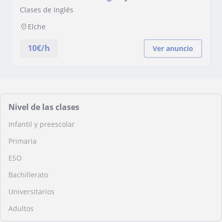
diariamente con personas en inglés
Clases de Inglés
Elche
10
€/h
Ver anuncio
Nivel de las clases
Infantil y preescolar
Primaria
ESO
Bachillerato
Universitarios
Adultos