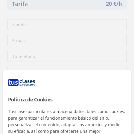
Tarifa
20
€/h
Política de Cookies
Al hacer clic, aceptas nuestro
aviso legal
y de
privacidad
Tusclasesparticulares almacena datos, tales como cookies,
para garantizar el funcionamiento básico del sitio,
Contactar ahora
personalizar el contenido, adaptar los anuncios y medir
su eficacia, así como para ofrecerte una mejor