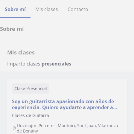
Sobre mí
Mis clases
Contacto
Sobre mí
Mis clases
Imparto clases
presenciales
Clase Presencial
Soy un guitarrista apasionado con años de
experiencia. Quiero ayudarte a aprender a
tocar la guitarra de forma sencilla y amena
Clases de Guitarra
Llucmajor, Porreres, Montuïri, Sant Joan, Vilafranca
de Bonany