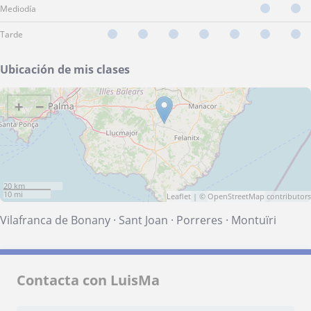
Mediodía
Tarde
Ubicación de mis clases
+
−
20 km
10 mi
Leaflet
| ©
OpenStreetMap
contributors
Vilafranca de Bonany
·
Sant Joan
·
Porreres
·
Montuïri
Contacta con LuisMa