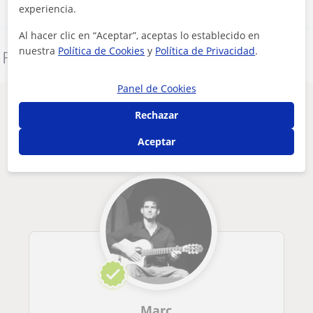
experiencia.
Al hacer clic en “Aceptar”, aceptas lo establecido en
nuestra
Política de Cookies
y
Política de Privacidad
.
Denunciar este perfil
Panel de Cookies
Otros profesores de Guitarra en
Rechazar
Llucmajor que pueden interesarte
Aceptar
Marc