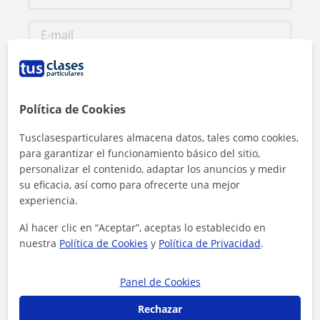
Política de Cookies
Tusclasesparticulares almacena datos, tales como cookies,
para garantizar el funcionamiento básico del sitio,
personalizar el contenido, adaptar los anuncios y medir
su eficacia, así como para ofrecerte una mejor
experiencia.
Al hacer clic en “Aceptar”, aceptas lo establecido en
Al hacer clic, aceptas nuestro
aviso legal
y de
privacidad
nuestra
Política de Cookies
y
Política de Privacidad
.
Contactar ahora
Panel de Cookies
Rechazar