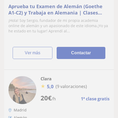
Aprueba tu Examen de Alemán (Goethe
A1-C2) y Trabaja en Alemania | Clases
100% Online
¡Hola! Soy Sergio, fundador de mi propia academia
online de alemán y un apasionado de este idioma.¡Yo ya
he estado en tu lugar! Aprendí al...
ver más
Contactar
Clara
★
5,0
(9 valoraciones)
20
€
/h
1ª clase gratis
Madrid
Alemán