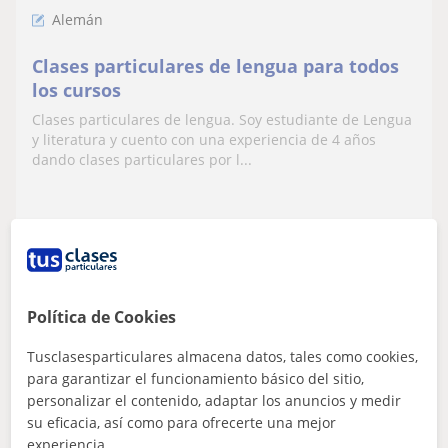
Alemán
Clases particulares de lengua para todos
los cursos
Clases particulares de lengua. Soy estudiante de Lengua
y literatura y cuento con una experiencia de 4 años
dando clases particulares por l...
ver más
Contactar
Política de Cookies
Destacado
Clases de Alemán Online
Tusclasesparticulares almacena datos, tales como cookies,
Profesor Verificado
para garantizar el funcionamiento básico del sitio,
★
5,0
personalizar el contenido, adaptar los anuncios y medir
(5 valoraciones)
su eficacia, así como para ofrecerte una mejor
20
€
experiencia.