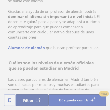
se habla este idioma.
Gracias a la ayuda de un
profesor de alemán podrás
dominar el idioma sin importar tu nivel inicial
. El
docente te guiará paso a paso y se adaptará a tu ritmo
de aprendizaje para que puedas comenzar a
comunicarte con cualquier nativo después de unas
cuantas sesiones.
Alumnos de alemán
que buscan profesor particular.
Cuáles son los niveles de alemán oficiales
que se pueden estudiar en Madrid
Las
clases particulares de alemán en Madrid también
son utilizadas por muchos y muchas estudiantes para
preparar las pruebas oficiales de las escuelas de
idiomas. Si te interesa contar con alguna de estas
Nuevo
titulaciones, a continuación compartimos los distintos
Filtrar
Búsqueda con IA
niveles disponibles y las competencias básicas