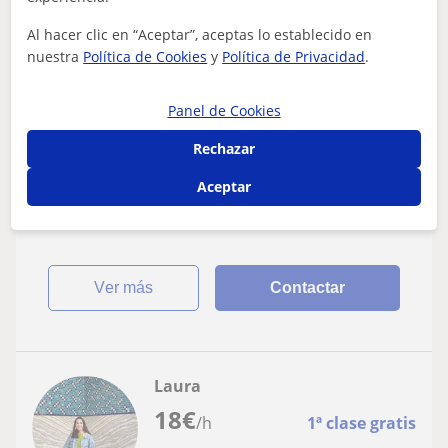
/h
Al hacer clic en “Aceptar”, aceptas lo establecido en
Madrid
nuestra
Política de Cookies
y
Política de Privacidad
.
Alemán
AGOSTO - CLASES ONLINE DE ALEMÁN CON
Panel de Cookies
PROFESOR NACIDO Y FORMADO EN
Rechazar
ALEMANIA
Clases online de Alemán con profesor nacido y formado
en Alemania. Conexión perfecta, los medios más
Aceptar
modernos y las últimas herramientas....
ver más
Contactar
Laura
18
€
/h
1ª clase gratis