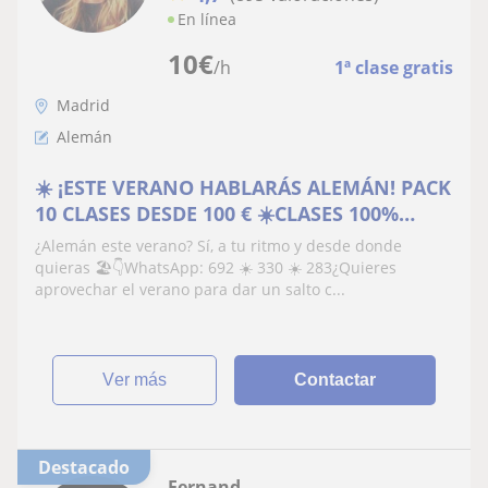
En línea
10
€
/h
1ª clase gratis
Madrid
Alemán
☀️ ¡ESTE VERANO HABLARÁS ALEMÁN! PACK
10 CLASES DESDE 100 € ☀️CLASES 100%
ONLINE
¿Alemán este verano? Sí, a tu ritmo y desde donde
quieras 🏖👇WhatsApp: 692 ☀️ 330 ☀️ 283¿Quieres
aprovechar el verano para dar un salto c...
ver más
Contactar
Destacado
Fernand