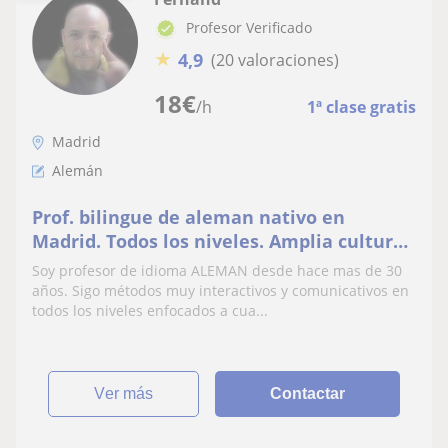
Profesor Verificado
★
4,9
(20 valoraciones)
18
€
/h
1ª clase gratis
Madrid
Alemán
Prof. bilingue de aleman nativo en
Madrid. Todos los niveles. Amplia cultura
y experiencia efectiva en conocidas
Soy profesor de idioma ALEMAN desde hace mas de 30
multinacionales y academias
años. Sigo métodos muy interactivos y comunicativos en
todos los niveles enfocados a cua...
ver más
Contactar