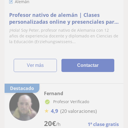
Alemán
Profesor nativo de alemán | Clases
personalizadas online y presenciales para
todos los niveles (A1–C1)
¡Hola! Soy Peter, profesor nativo de Alemania con 12
años de experiencia docente y diplomado en Ciencias de
la Educación (Erziehungswissens...
ver más
Contactar
Destacado
Fernand
Profesor Verificado
★
4,9
(20 valoraciones)
20
€
/h
1ª clase gratis