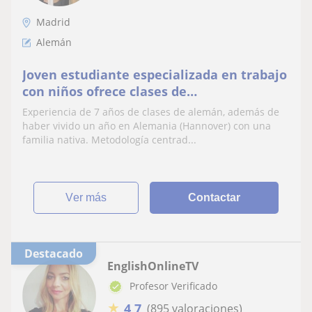
Madrid
Alemán
Joven estudiante especializada en trabajo
con niños ofrece clases de
refuerzo/conversación en alemán
Experiencia de 7 años de clases de alemán, además de
haber vivido un año en Alemania (Hannover) con una
familia nativa. Metodología centrad...
ver más
Contactar
Destacado
EnglishOnlineTV
Profesor Verificado
★
4,7
(895 valoraciones)