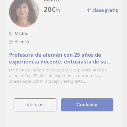
20
€
/h
1ª clase gratis
Madrid
Alemán
Profesora de alemán con 25 años de
experiencia docente, entusiasta de su
trabajo..por qué no te animas??
Me llamo Beatriz y te ofrezco clases particulares de
alemán.Con 25 años de experiencia docente ,soy
apasionada por mi trabajo y estoy lista...
ver más
Contactar