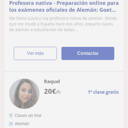
Profesora nativa - Preparación online para
los exámenes oficiales de Alemán: Goethe
y TELC
Me llamo Lucía y soy profesora nativa de alemán. Desde
que me mudé a España hace dos años, imparto clases
de alemán a estudiantes de todas...
ver más
Contactar
Raquel
20
€
/h
1ª clase gratis
Clases on line
Alemán