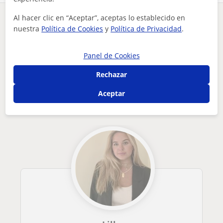
Al hacer clic en “Aceptar”, aceptas lo establecido en
¿Hay algún error en este perfil?
Cuéntanos
nuestra
Política de Cookies
y
Política de Privacidad
.
Tus clases particulares
Alemán
Madrid
Panel de Cookies
antigua alumna del colegio alemán imparte clases de alemán a...
Rechazar
Otros profesores de Alemán en Madrid
que pueden interesarte
Aceptar