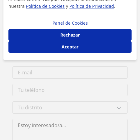
Contacta con Ludmila
nuestra
Política de Cookies
y
Política de Privacidad
.
Tarifa
16
€/h
Panel de Cookies
1ª clase gratis
Rechazar
Aceptar