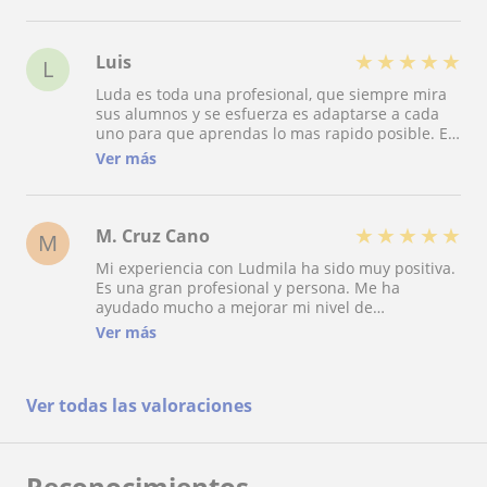
placer las clases con ella, y espero más adelante
poder retomarlas.
★
★
★
★
★
Luis
L
Luda es toda una profesional, que siempre mira
sus alumnos y se esfuerza es adaptarse a cada
uno para que aprendas lo mas rapido posible. Es
muy agradable y siempre disfruto mucho mis
Ver más
clases con ella.
★
★
★
★
★
M. Cruz Cano
M
Mi experiencia con Ludmila ha sido muy positiva.
Es una gran profesional y persona. Me ha
ayudado mucho a mejorar mi nivel de
convesación en inglés. Refuerza vocabulario y te
Ver más
ayuda a corregir pronunciación. Totalmente
recomendable.
Ver todas las valoraciones
Reconocimientos