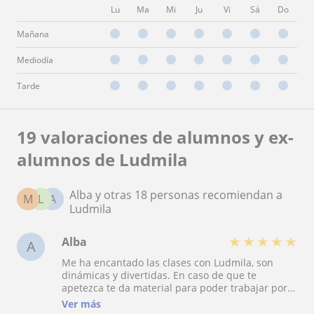
Lu
Ma
Mi
Ju
Vi
Sá
Do
Mañana
Mediodía
Tarde
19 valoraciones de alumnos y ex-
alumnos de Ludmila
Alba y otras 18 personas recomiendan a
M
L
A
Ludmila
★
★
★
★
★
Alba
A
Me ha encantado las clases con Ludmila, son
dinámicas y divertidas. En caso de que te
apetezca te da material para poder trabajar por
tu cuenta, y en todo momento respeta tus ritmos,
Ver más
sintiéndote tranquila si te equivocas. Ha sido un