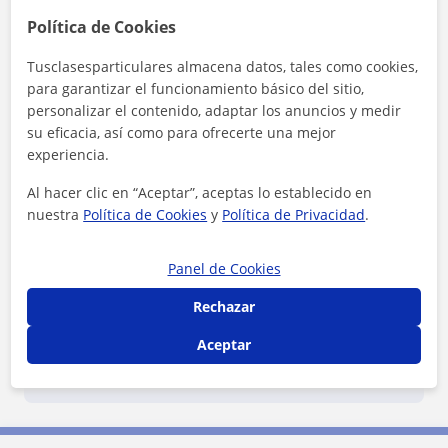
Política de Cookies
Reconocimientos
Tusclasesparticulares almacena datos, tales como cookies,
Profesor Voluntario
para garantizar el funcionamiento básico del sitio,
Verena es voluntario en TusClases Solidarias
personalizar el contenido, adaptar los anuncios y medir
su eficacia, así como para ofrecerte una mejor
experiencia.
Al hacer clic en “Aceptar”, aceptas lo establecido en
nuestra
Política de Cookies
y
Política de Privacidad
.
Panel de Cookies
¿Quieres saber más de Verena?
Datos verificados
Rechazar
★
★
★
★
★
1 valoraciones
Aceptar
Ver perfil