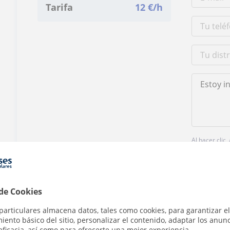
Tarifa
12
€/h
Al hacer clic
 de Cookies
particulares almacena datos, tales como cookies, para garantizar el
ento básico del sitio, personalizar el contenido, adaptar los anunc
¿Hay algún error en este perfil?
Cuéntanos
eficacia, así como para ofrecerte una mejor experiencia.