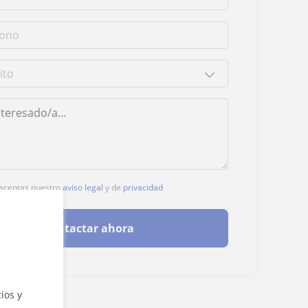
, aceptas nuestro
aviso legal
y de
privacidad
Contactar ahora
ios y