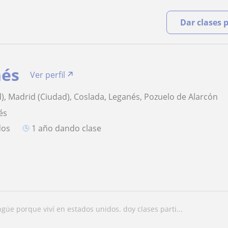
Dar clases 
nés
Ver perfil
), Madrid (Ciudad), Coslada, Leganés, Pozuelo de Alarcón
és
dos
1 año dando clase
ingüe porque viví en estados unidos. doy clases parti...