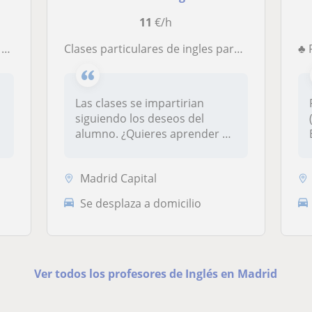
11
€/h
s
Clases particulares de ingles para cualquier nivel. Años de experiencia viviendo en Inglaterra y titulo de cambridge
♣ P
Las clases se impartirian
siguiendo los deseos del
(
alumno. ¿Quieres aprender y
parte...
Madrid Capital
Se desplaza a domicilio
Ver todos los profesores de Inglés en Madrid