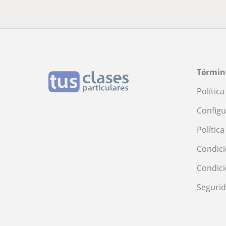
Términ
Polític
Configu
Polític
Condici
Condic
Seguri