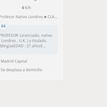
6
€/h
rofesor Nativo Londres ♣ CLASES de INGLÉS INTENSIVAS ♣ DOMICILIO o TRABAJO ♣
PROFESOR :Licenciado, nativo
 Londres , U.K. ) y titulado.
BilingüeEDAD : 37 añosE...
Madrid Capital
Se desplaza a domicilio