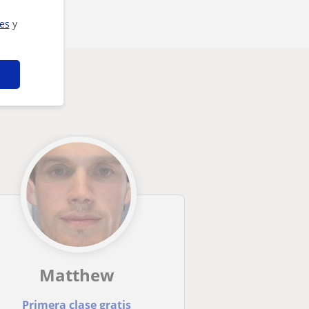
ies
y
Matthew
Primera clase gratis