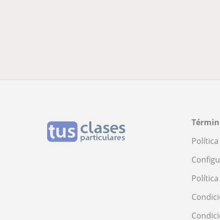
Términ
Polític
Configu
Polític
Condici
Condic