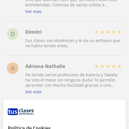
entretenidas. Controla de varios estilos e
instrumentos y te ayuda a relacionarlo con lo que
Ver más
escuchas y te mola tocar. Recomendadísimo!
★
★
★
★
★
Dimitri
D
Sus clases son dinámicas y le da un enfoque que
no había tenido antes.
★
★
★
★
★
Adriana Nathalie
A
He tenido varios profesores de batería y Tweety
ha sido el mejor sin ninguna duda! Te permite
aprender con mucha facilidad gracias a una
metodología que se adapta a tus necesidades,
Ver más
siempre combinando lo ameno y lo profesional.
Me gusta especialmente que, además de enseñar
el instrumento, te ayuda a ver más allá de él para
Ver todas las valoraciones
aprender a ser buen músico. Lo recomiendo
100%!
Política de Cookies