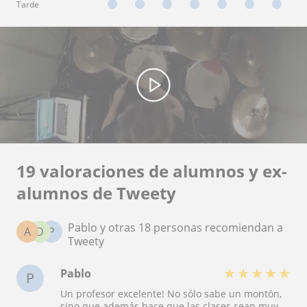
Tarde
19 valoraciones de alumnos y ex-
alumnos de Tweety
Pablo y otras 18 personas recomiendan a
A
D
P
Tweety
★
★
★
★
★
Pablo
P
Un profesor excelente! No sólo sabe un montón,
sino que además hace que las clases sean muy