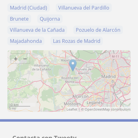
Madrid (Ciudad)
Villanueva del Pardillo
Brunete
Quijorna
Villanueva de la Cañada
Pozuelo de Alarcón
Majadahonda
Las Rozas de Madrid
+
−
10 km
5 mi
Leaflet
| ©
OpenStreetMap
contributors
Contacta con Tweety