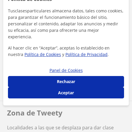
Reconocimientos
Tusclasesparticulares almacena datos, tales como cookies,
para garantizar el funcionamiento básico del sitio,
personalizar el contenido, adaptar los anuncios y medir
su eficacia, así como para ofrecerte una mejor
experiencia.
Al hacer clic en “Aceptar”, aceptas lo establecido en
nuestra
Política de Cookies
y
Política de Privacidad
.
¿Quieres saber más de Tweety?
Datos verificados
★
★
★
★
★
19 valoraciones
Panel de Cookies
Ver perfil
Rechazar
Aceptar
Zona de Tweety
Localidades a las que se desplaza para dar clase