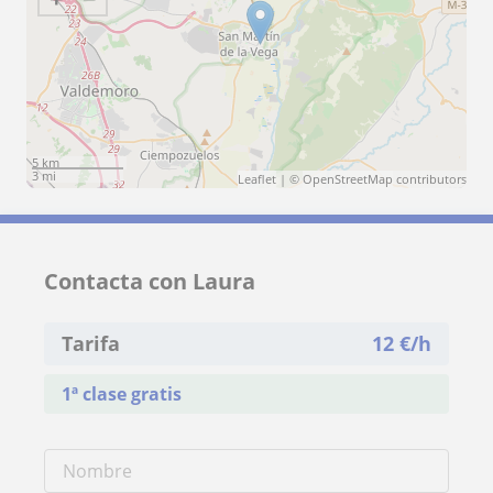
5 km
3 mi
Leaflet
| ©
OpenStreetMap
contributors
Contacta con Laura
Tarifa
12
€/h
1ª clase gratis