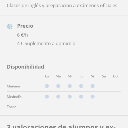
Clases de inglés y preparación a exámenes oficiales
Precio
6
€/h
4 € Suplemento a domicilio
Disponibilidad
Lu
Ma
Mi
Ju
Vi
Sá
Do
Mañana
Mediodía
Tarde
3 valoraciones de alumnos y ex-