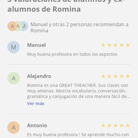
alumnos de Romina
Manuel y otras 2 personas recomiendan a
A
A
M
Romina
★
★
★
★
★
Manuel
M
Muy buena profesora en todos los aspectos
★
★
★
★
★
Alejandro
A
Romina es una GREAT THEACHER. Sus clases son
muy amenas. Mezcla vocabulario, conversación,
gramática y conjugación de una manera fácil de
seguir y que ayuda mucho a mejorar el nivel de
Ver más
inglés. La recomiendo 100%!!!
★
★
★
★
★
Antonio
A
Es muy buena profesora ! Se aprende mucho con