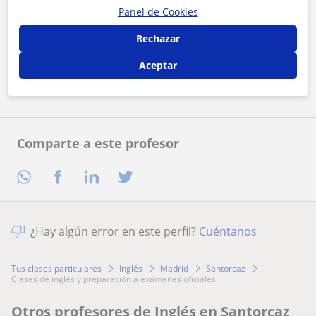
Panel de Cookies
Al hacer clic, aceptas nuestro
aviso legal
y de
privacidad
Rechazar
Aceptar
Contactar ahora
Comparte a este profesor
¿Hay algún error en este perfil?
Cuéntanos
Tus clases particulares
Inglés
Madrid
Santorcaz
clases de inglés y preparación a exámenes oficiales
Otros profesores de Inglés en Santorcaz