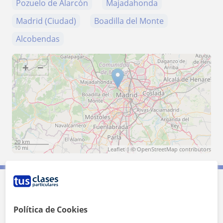
Pozuelo de Alarcón
Majadahonda
Madrid (Ciudad)
Boadilla del Monte
Alcobendas
+
−
20 km
10 mi
Leaflet
| ©
OpenStreetMap
contributors
Contacta con Monica
Política de Cookies