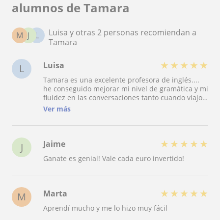
alumnos de Tamara
Luisa y otras 2 personas recomiendan a
M
J
L
Tamara
★
★
★
★
★
Luisa
L
Tamara es una excelente profesora de inglés....
he conseguido mejorar mi nivel de gramática y mi
fluidez en las conversaciones tanto cuando viajo
al extranjero como por videconferencia en el
Ver más
trabajo. La recomiendo 100%!
★
★
★
★
★
Jaime
J
Ganate es genial! Vale cada euro invertido!
★
★
★
★
★
Marta
M
Aprendí mucho y me lo hizo muy fácil