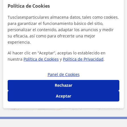
Política de Cookies
Localidades a las que se desplaza para dar clase
Tusclasesparticulares almacena datos, tales como cookies,
para garantizar el funcionamiento básico del sitio,
Parla
Móstoles
Madrid (Ciudad)
personalizar el contenido, adaptar los anuncios y medir
Alcorcón
Pinto
Leganés
Getafe
su eficacia, así como para ofrecerte una mejor
experiencia.
Fuenlabrada
Al hacer clic en “Aceptar”, aceptas lo establecido en
nuestra
Política de Cookies
y
Política de Privacidad
.
+
−
Panel de Cookies
Rechazar
Aceptar
5 km
3 mi
Leaflet
| ©
OpenStreetMap
contributors