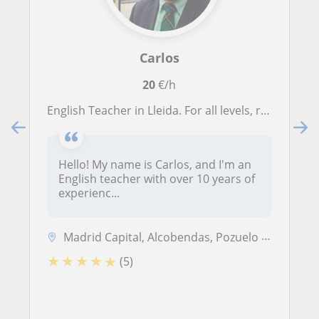
Carlos
20
€/h
English Teacher in Lleida. For all levels, ranging from A1 to C2. Specialised in Business English & Cambridge Exams
Hello! My name is Carlos, and I'm an
English teacher with over 10 years of
experienc...
Madrid Capital, Alcobendas, Pozuelo de Alarcón
★
★
★
★
★
(5)