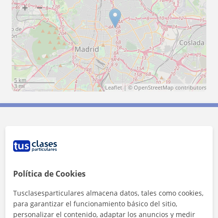
+
−
5 km
3 mi
Leaflet
| ©
OpenStreetMap
contributors
Contacta con Stephanie
Tarifa
20
€/h
Política de Cookies
Tusclasesparticulares almacena datos, tales como cookies,
para garantizar el funcionamiento básico del sitio,
personalizar el contenido, adaptar los anuncios y medir