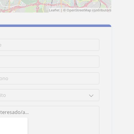
Leaflet
| ©
OpenStreetMap
contributors