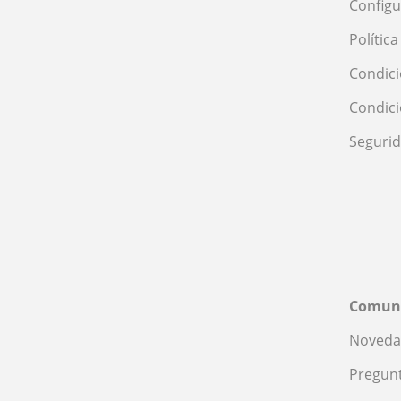
Configu
Polític
Condici
Condic
Seguri
Comun
Noveda
Pregunt