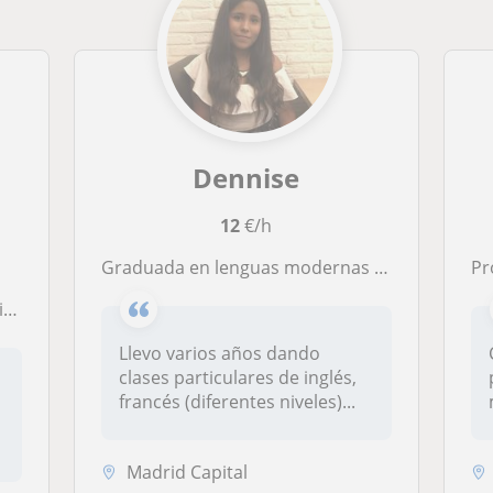
Dennise
12
€/h
Graduada en lenguas modernas y sus literaturas por la UCM
Profe
s
Llevo varios años dando
clases particulares de inglés,
francés (diferentes niveles)...
Madrid Capital