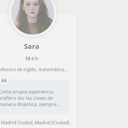
Sara
15
€/h
sora de inglés, matemáticas, lengua... Entre 4 y 14 años. Soy organizada, empática y me adapto a necesidades de cada persona.
Como propia experiencia,
prefiero dar las clases de
manera dinámica, siempre
adaptán...
Madrid Ciudad, Madrid (Ciudad)