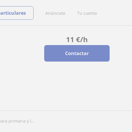
particulares
Anúnciate
Tu cuenta
11
€
/h
Contactar
ara primaria y l...