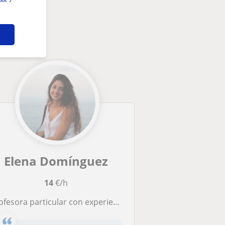
teresarte
Elena Domínguez
14
€/h
sora particular con experiencia en inglés, materias de primaria, Bachiller de humanidades y sociales, Derecho y Criminología