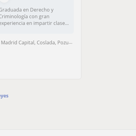
Graduada en Derecho y
Criminología con gran
experiencia en impartir clases
tanto a e...
Madrid Capital, Coslada, Pozuelo de Alarcón, Paracuellos de Jarama, Sa...
eyes