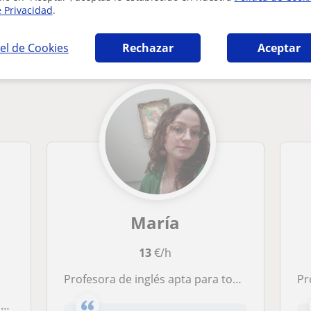
e Privacidad
.
 en San Sebastián de los Reyes que pueden in
el de Cookies
Rechazar
Aceptar
María
13
€/h
Profesora de inglés apta para todos los niveles, desde empezar de 0 hasta preparaciones de exámenes de certificación
Profe
o