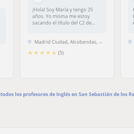
¡Hola! Soy María y tengo 25
años. Yo misma me estoy
sacando el título del C2 de
ingl...
.
Madrid Ciudad, Alcobendas, Madrid (Ciudad), San Sebastián de los Reyes...
★
★
★
★
★
(5)
 todos los profesores de Inglés en San Sebastián de los R