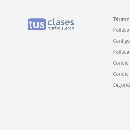
Términ
Polític
Configu
Polític
Condici
Condic
Seguri