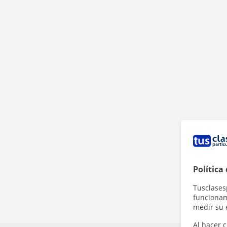
Política
Tusclases
funcionami
medir su 
Al hacer c