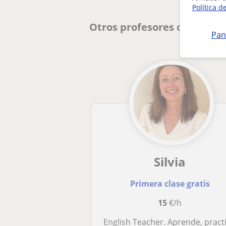
Política d
Otros profesores de Inglés
Pan
Silvia
Primera clase gratis
15
€/h
English Teacher. Aprende, practica y aprueba! Gramática, Conversation, Preparación Cambridge... All skills! Primaria, Secundaria y Bachillerat