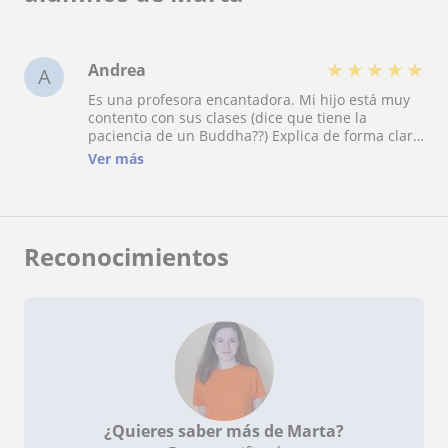
★
★
★
★
★
Andrea
A
Es una profesora encantadora. Mi hijo está muy
contento con sus clases (dice que tiene la
paciencia de un Buddha??) Explica de forma clara
y sencilla de entender, a diferencia de los
Ver más
profesores de su cole. Y gracias a ella ha podido
mejorar exponencialmente sus notas y
comprender mejor las materias. La recomiendo
totalmente.10/10
Reconocimientos
¿Quieres saber más de Marta?