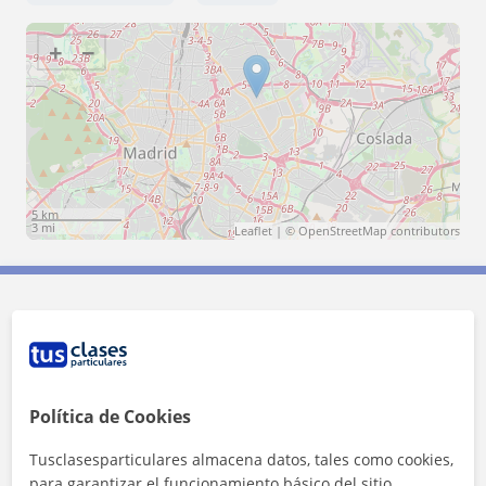
+
−
5 km
3 mi
Leaflet
| ©
OpenStreetMap
contributors
Contacta con Anais
Tarifa
15
€/h
Política de Cookies
1ª clase gratis
Tusclasesparticulares almacena datos, tales como cookies,
para garantizar el funcionamiento básico del sitio,