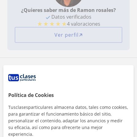
¿Quieres saber más de Ramon rosales?
Datos verificados
★
★
★
★
★
4 valoraciones
Ver perfil
Zona de Ramon rosales
Localidades a las que se desplaza para dar clase
Política de Cookies
Torrelodones
Pozuelo de Alarcón
Tusclasesparticulares almacena datos, tales como cookies,
Majadahonda
Las Rozas de Madrid
para garantizar el funcionamiento básico del sitio,
Boadilla del Monte
personalizar el contenido, adaptar los anuncios y medir
su eficacia, así como para ofrecerte una mejor
experiencia.