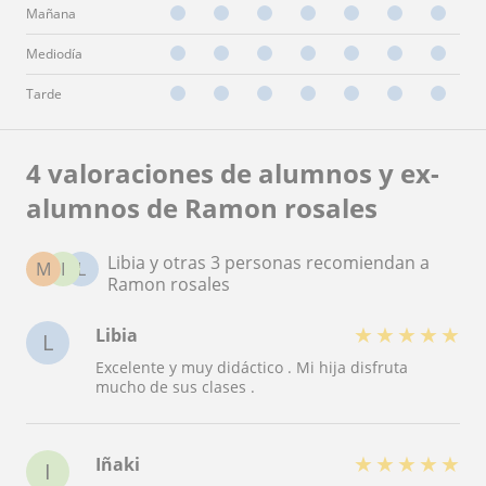
Mañana
Mediodía
Tarde
4 valoraciones de alumnos y ex-
alumnos de Ramon rosales
Libia y otras 3 personas recomiendan a
M
I
L
Ramon rosales
★
★
★
★
★
Libia
L
Excelente y muy didáctico . Mi hija disfruta
mucho de sus clases .
★
★
★
★
★
Iñaki
I