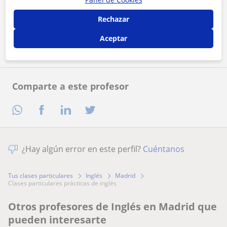
Al hacer clic, aceptas nuestro
aviso legal
y de
privacidad
Rechazar
Contactar ahora
Aceptar
Comparte a este profesor
¿Hay algún error en este perfil?
Cuéntanos
Tus clases particulares
Inglés
Madrid
clases particulares prácticas de inglés
Otros profesores de Inglés en Madrid que
pueden interesarte