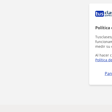
Política
Tusclases
funcionami
medir su 
Al hacer c
Política d
Pan