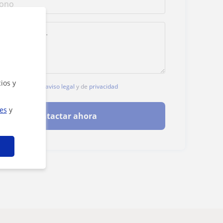
ios y
, aceptas nuestro
aviso legal
y de
privacidad
ies
y
Contactar ahora