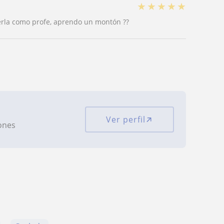
★
★
★
★
★
nerla como profe, aprendo un montón ??
Ver perfil
iones