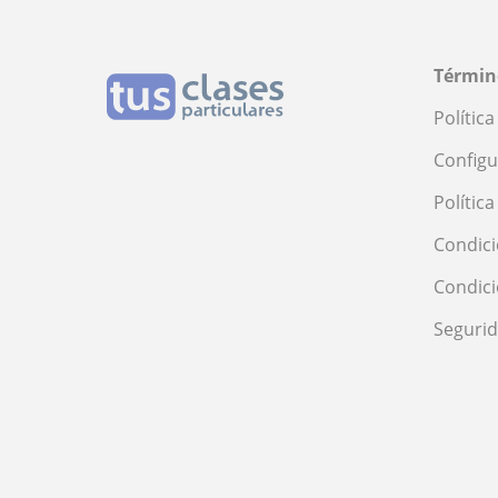
Términ
Polític
Configu
Polític
Condici
Condic
Seguri