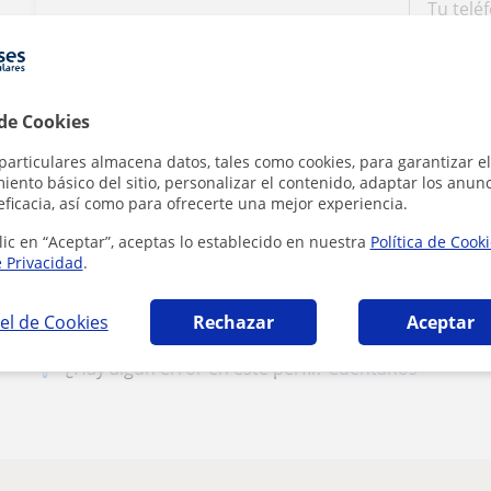
1ª clase gratis
 de Cookies
particulares almacena datos, tales como cookies, para garantizar el
ento básico del sitio, personalizar el contenido, adaptar los anunc
Al hacer clic
eficacia, así como para ofrecerte una mejor experiencia.
lic en “Aceptar”, aceptas lo establecido en nuestra
Política de Cook
e Privacidad
.
el de Cookies
Rechazar
Aceptar
¿Hay algún error en este perfil?
Cuéntanos