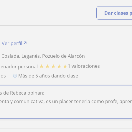
Dar clases 
Ver perfil
, Coslada, Leganés, Pozuelo de Alarcón
★
★
★
★
★
1 valoraciones
renador personal
dos
más de 5 años dando clase
s de Rebeca opinan:
tenta y comunicativa, es un placer tenerla como profe, apr