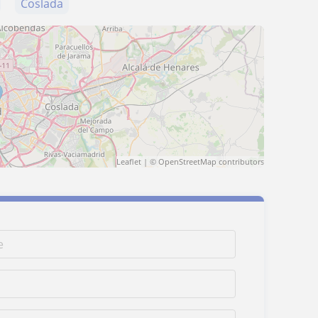
Coslada
Leaflet
| ©
OpenStreetMap
contributors