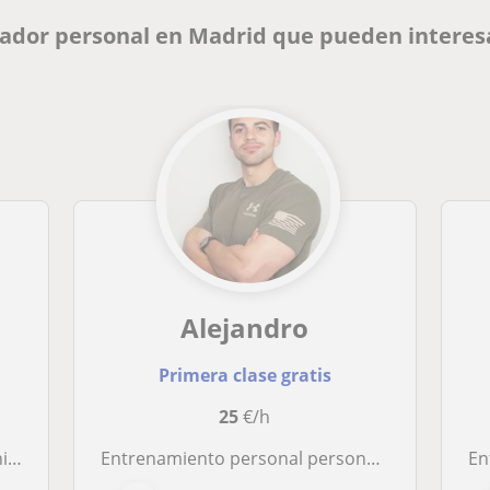
nador personal en Madrid que pueden interes
Alejandro
Primera clase gratis
25
€/h
oom
Entrenamiento personal personalizado, adaptado a ti y tus objetivos
En