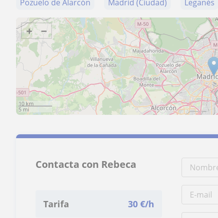
Pozuelo de Alarcón
Madrid (Ciudad)
Leganés
+
−
10 km
5 mi
Contacta con Rebeca
Tarifa
30
€/h