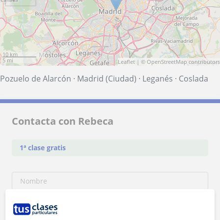
10 km
5 mi
Leaflet
| ©
OpenStreetMap
contributors
Pozuelo de Alarcón
·
Madrid (Ciudad)
·
Leganés
·
Coslada
Contacta con Rebeca
1ª clase gratis