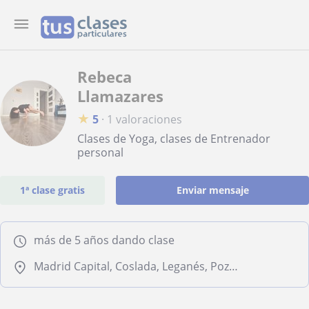
Rebeca
Llamazares
★
5
·
1 valoraciones
Clases de Yoga, clases de Entrenador
personal
1ª clase gratis
Enviar mensaje
más de 5 años dando clase
Madrid Capital, Coslada, Leganés, Pozuelo de Alarcón