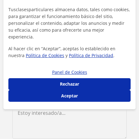
Contacta con Cristina
Tusclasesparticulares almacena datos, tales como cookies,
para garantizar el funcionamiento básico del sitio,
personalizar el contenido, adaptar los anuncios y medir
Tarifa
18
€/h
su eficacia, así como para ofrecerte una mejor
experiencia.
1ª clase gratis
Al hacer clic en “Aceptar”, aceptas lo establecido en
nuestra
Política de Cookies
y
Política de Privacidad
.
Panel de Cookies
Rechazar
Aceptar