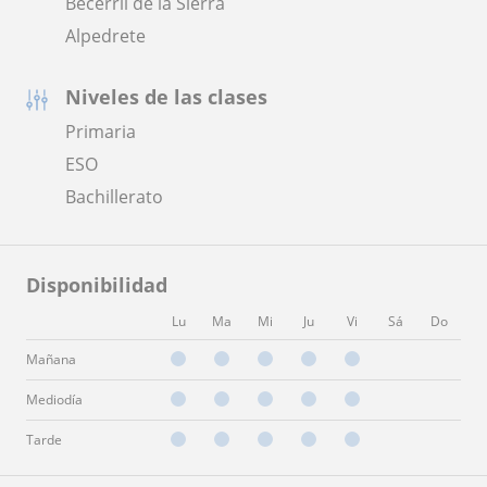
Becerril de la Sierra
Alpedrete
Niveles de las clases
Primaria
ESO
Bachillerato
Disponibilidad
Lu
Ma
Mi
Ju
Vi
Sá
Do
Mañana
Mediodía
Tarde