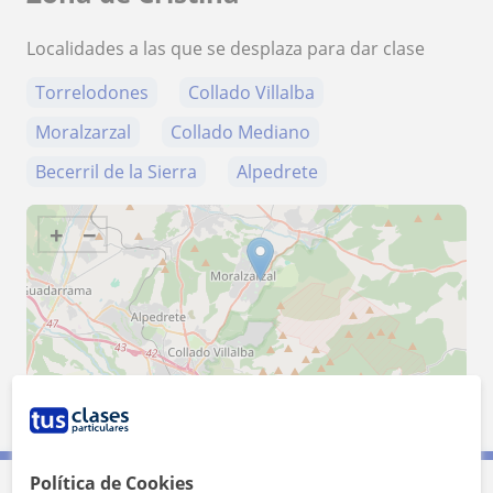
Localidades a las que se desplaza para dar clase
Torrelodones
Collado Villalba
Moralzarzal
Collado Mediano
Becerril de la Sierra
Alpedrete
+
−
5 km
3 mi
Leaflet
| ©
OpenStreetMap
contributors
Política de Cookies