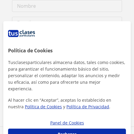
Política de Cookies
Tusclasesparticulares almacena datos, tales como cookies,
para garantizar el funcionamiento básico del sitio,
personalizar el contenido, adaptar los anuncios y medir
su eficacia, así como para ofrecerte una mejor
experiencia.
Al hacer clic, aceptas nuestro
aviso legal
y de
privacidad
Al hacer clic en “Aceptar”, aceptas lo establecido en
Contactar ahora
nuestra
Política de Cookies
y
Política de Privacidad
.
Panel de Cookies