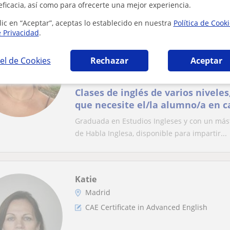
eficacia, así como para ofrecerte una mejor experiencia.
lic en “Aceptar”, aceptas lo establecido en nuestra
Política de Cook
e Privacidad
.
Gloria
Madrid
el de Cookies
Rechazar
Aceptar
CAE Certificate in Advanced English
Clases de inglés de varios nivele
que necesite el/la alumno/a en c
Graduada en Estudios Ingleses y con un máste
de Habla Inglesa, disponible para impartir...
Katie
Madrid
CAE Certificate in Advanced English