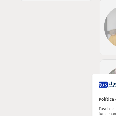
Política
Tusclases
funcionami