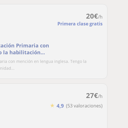
20
€
/h
Primera clase gratis
cación Primaria con
 la habilitación
nidad de Madrid
maria con mención en lengua inglesa. Tengo la
nidad...
27
€
/h
★
4,9
(53 valoraciones)