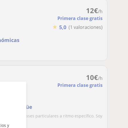
12
€
/h
Primera clase gratis
★
5,0
(1 valoraciones)
onómicas
10
€
/h
Primera clase gratis
tiva Bilingüe
. Ofrezco clases particulares a ritmo específico. Soy
ios y