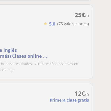
25
€
/h
★
5,0
(75 valoraciones)
e inglés
 más) Clases online o
uenos resultados. ⭐ 102 reseñas positivas en
 de ing...
12
€
/h
Primera clase gratis