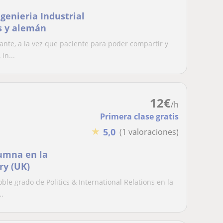
genieria Industrial
s y alemán
nte, a la vez que paciente para poder compartir y
in...
12
€
/h
Primera clase gratis
★
5,0
(1 valoraciones)
lumna en la
ry (UK)
e grado de Politics & International Relations en la
..