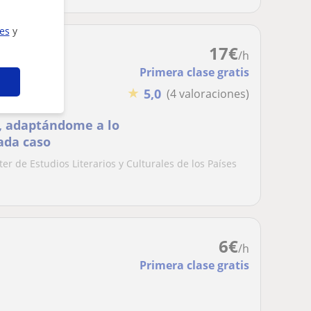
ies
y
17
€
/h
Primera clase gratis
★
5,0
(4 valoraciones)
s, adaptándome a lo
ada caso
r de Estudios Literarios y Culturales de los Países
6
€
/h
Primera clase gratis