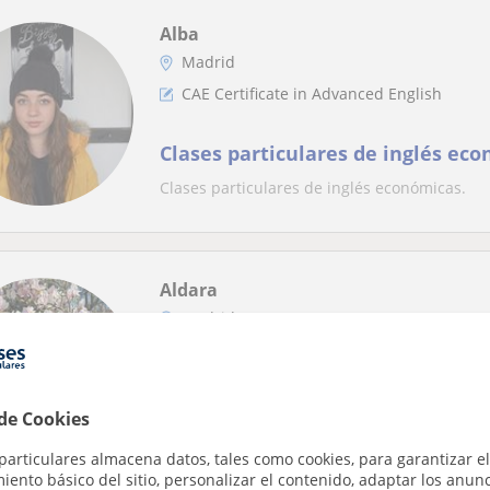
Alba
Madrid
CAE Certificate in Advanced English
Clases particulares de inglés ec
Clases particulares de inglés económicas.
Aldara
Madrid
CAE Certificate in Advanced English
Clases de Inglés Económicas | Na
 de Cookies
Enseño inglés de manera asequible y dinámica
particulares almacena datos, tales como cookies, para garantizar el
nativa de ambos idiomas y estudio japonés...
ento básico del sitio, personalizar el contenido, adaptar los anunc