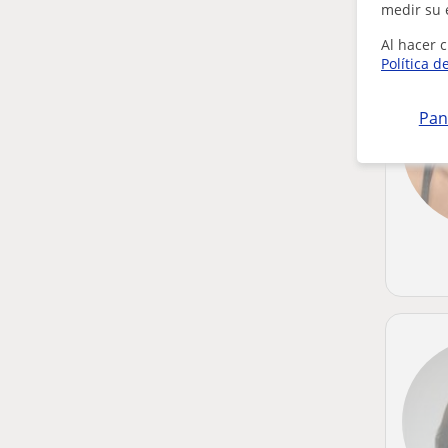
medir su 
Al hacer c
Política d
Pan