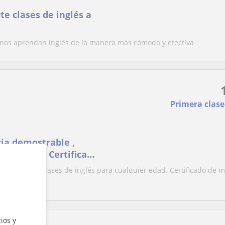
e clases de inglés a
nos aprendan inglés de la manera más cómoda y efectiva
Primera clase
cia demostrable ,
uier edad. Certificado
ble , ofrece clases de inglés para cualquier edad. Certificado de m
ios y