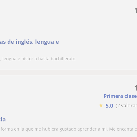
as de inglés, lengua e
 lengua e historia hasta bachillerato.
Primera clase
★
5,0
(2 valora
cia
a forma en la que me hubiera gustado aprender a mi. Me encanta e