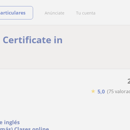
particulares
Anúnciate
Tu cuenta
Certificate in
★
5,0
(75 valora
e inglés
 más) Clases online o