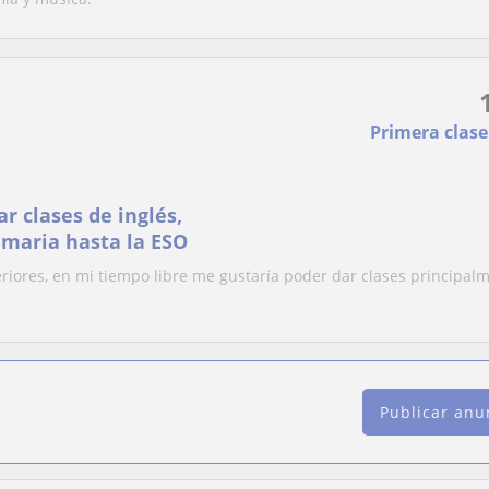
Primera clase
r clases de inglés,
rimaria hasta la ESO
riores, en mi tiempo libre me gustaría poder dar clases principal
Publicar anu