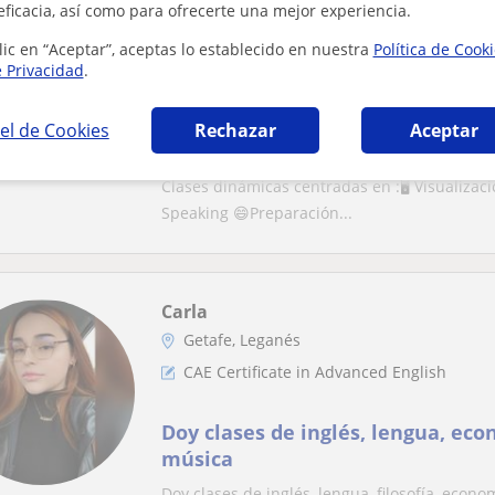
Ioana
eficacia, así como para ofrecerte una mejor experiencia.
Fuenlabrada, Alcorcón, Getafe...
lic en “Aceptar”, aceptas lo establecido en nuestra
Política de Cook
CAE Certificate in Advanced English
e Privacidad
.
Profesora de Inglés C1 ( presencia
el de Cookies
Rechazar
Aceptar
a elegir)
Clases dinámicas centradas en :🖥 Visualizac
Speaking 😄Preparación...
Carla
Getafe, Leganés
CAE Certificate in Advanced English
Doy clases de inglés, lengua, econ
música
Doy clases de inglés, lengua, filosofía, econo