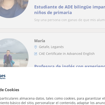
Estudiante de ADE bilingüe impart
niños de primaria
Soy una persona con ganas de que mis alum
María
Getafe, Leganés
CAE Certificate in Advanced English
Profesora de inglés con experien
ofrece clases de inglés para cualq
de monitor de ocio y tiempo libre
Profesora de inglés con experiencia demostra
de ocio y tiempo libr...
 de Cookies
particulares almacena datos, tales como cookies, para garantizar el
ento básico del sitio, personalizar el contenido, adaptar los anunc