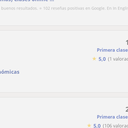
uenos resultados. ⭐ 102 reseñas positivas en Google. En In Engli
Primera clase
★
5,0
(1 valora
onómicas
Primera clase
★
5,0
(106 valora