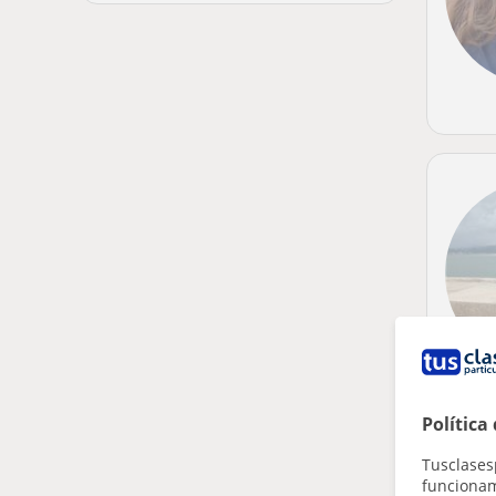
Política
Tusclases
funcionami