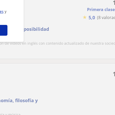
Primera clase
ies
y
★
5,0
(8 valora
l u online posibilidad
ión de videos en inglés con contenido actualizado de nuestra socie
omía, filosofía y
mía y música.