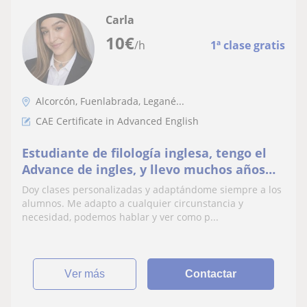
Carla
10
€
/h
1ª clase gratis
Alcorcón, Fuenlabrada, Legané...
CAE Certificate in Advanced English
Estudiante de filología inglesa, tengo el
Advance de ingles, y llevo muchos años
estudiando ingles.
Doy clases personalizadas y adaptándome siempre a los
alumnos. Me adapto a cualquier circunstancia y
necesidad, podemos hablar y ver como p...
ver más
Contactar