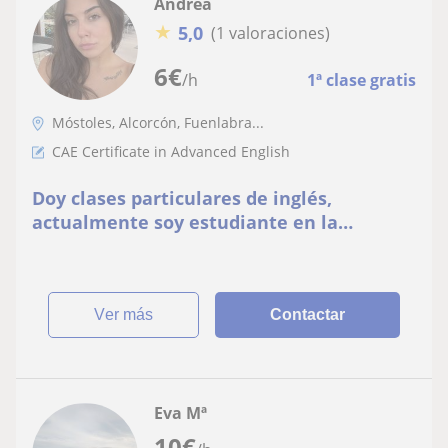
Andrea
★
5,0
(1 valoraciones)
6
€
/h
1ª clase gratis
Móstoles, Alcorcón, Fuenlabra...
CAE Certificate in Advanced English
Doy clases particulares de inglés,
actualmente soy estudiante en la
universidad. Me desplazo por Madrid sin
problema
ver más
Contactar
Eva Mª
10
€