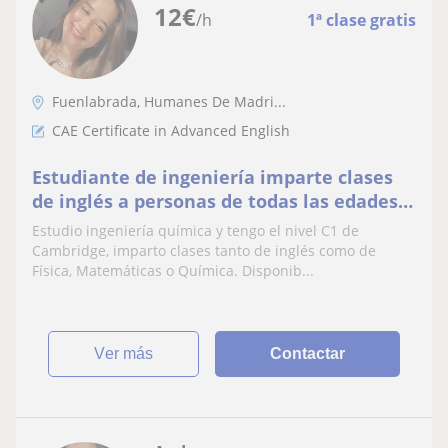
12
€
/h
1ª clase gratis
Fuenlabrada, Humanes De Madri...
CAE Certificate in Advanced English
Estudiante de ingeniería imparte clases
de inglés a personas de todas las edades.
También disponible en otras materias
Estudio ingeniería química y tengo el nivel C1 de
como Física o Matemáticas
Cambridge, imparto clases tanto de inglés como de
Física, Matemáticas o Química. Disponib...
ver más
Contactar