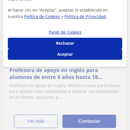
Al hacer clic en “Aceptar”, aceptas lo establecido en
Nihad
nuestra
Política de Cookies
y
Política de Privacidad
.
6
€
/h
Panel de Cookies
Rechazar
Madrid Ciudad
Aceptar
CAE Certificate in Advanced English
Profesora de apoyo en inglés para
alumnos de entre 6 años hasta 18
(bachillerato)
Profesora de apoyo en inglés. Ofrezco clases particulares
para ayudar a los estudiantes a mejorar sus habilidades
en el idioma, ayudarles p...
ver más
Contactar