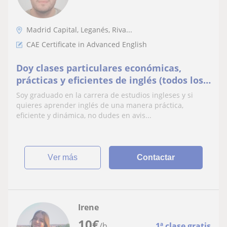
Madrid Capital, Leganés, Riva...
CAE Certificate in Advanced English
Doy clases particulares económicas,
prácticas y eficientes de inglés (todos los
niveles), el precio es negociable
Soy graduado en la carrera de estudios ingleses y si
quieres aprender inglés de una manera práctica,
eficiente y dinámica, no dudes en avis...
ver más
Contactar
Irene
10
€
/h
1ª clase gratis