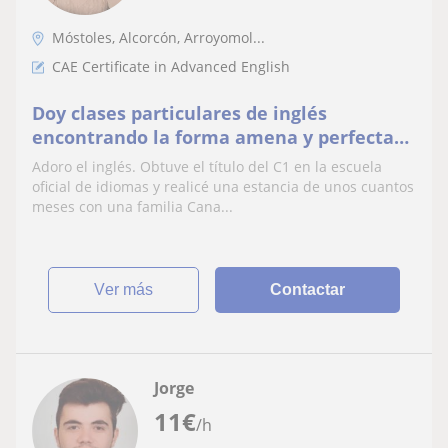
Móstoles, Alcorcón, Arroyomol...
CAE Certificate in Advanced English
Doy clases particulares de inglés
encontrando la forma amena y perfecta
de que se entretengan aprendiendo un
Adoro el inglés. Obtuve el título del C1 en la escuela
nuevo idioma
oficial de idiomas y realicé una estancia de unos cuantos
meses con una familia Cana...
ver más
Contactar
Jorge
11
€
/h