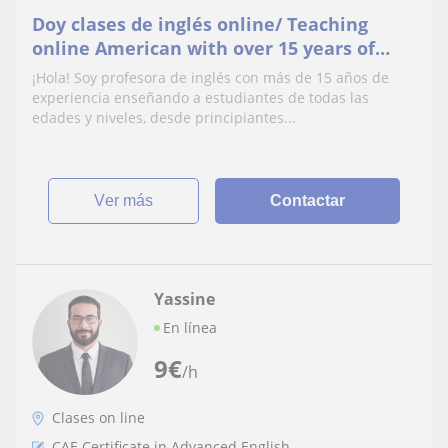
Doy clases de inglés online/ Teaching
online American with over 15 years of
experience B2/C1/C2/IELTS/Aptis/Business
¡Hola! Soy profesora de inglés con más de 15 años de
experiencia enseñando a estudiantes de todas las
edades y niveles, desde principiantes...
ver más
Contactar
Yassine
En línea
9
€
/h
Clases on line
CAE Certificate in Advanced English