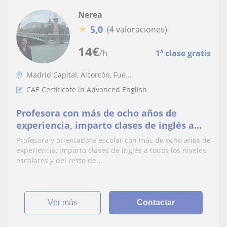
Nerea
★
5,0
(4 valoraciones)
14
€
/h
1ª clase gratis
Madrid Capital, Alcorcón, Fue...
CAE Certificate in Advanced English
Profesora con más de ocho años de
experiencia, imparto clases de inglés a
todos los niveles escolares y refuerzo del
Profesora y orientadora escolar con más de ocho años de
resto de asignaturas en Primaria
experiencia, imparto clases de inglés a todos los niveles
escolares y del resto de...
ver más
Contactar