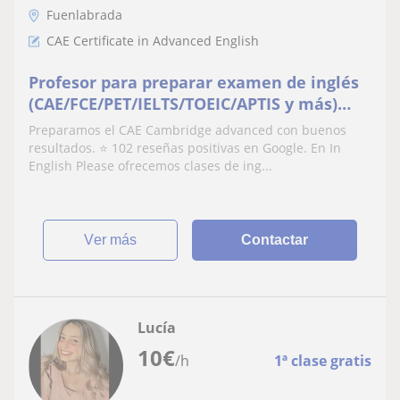
Fuenlabrada
CAE Certificate in Advanced English
Profesor para preparar examen de inglés
(CAE/FCE/PET/IELTS/TOEIC/APTIS y más)
Clases online o a domicilio
Preparamos el CAE Cambridge advanced con buenos
resultados. ⭐ 102 reseñas positivas en Google. En In
English Please ofrecemos clases de ing...
ver más
Contactar
Lucía
10
€
/h
1ª clase gratis