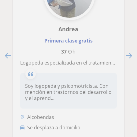
Andrea
Primera clase gratis
37
€/h
Logopeda especializada en el tratamiento de logopedia infantil: retraso del habla, del lenguaje, tsh, tdl, dislexia, retraso en la lectoescritura y deglución atípica
Soy logopeda y psicomotricista. Con
mención en trastornos del desarrollo
y el aprend...
Alcobendas
Se desplaza a domicilio