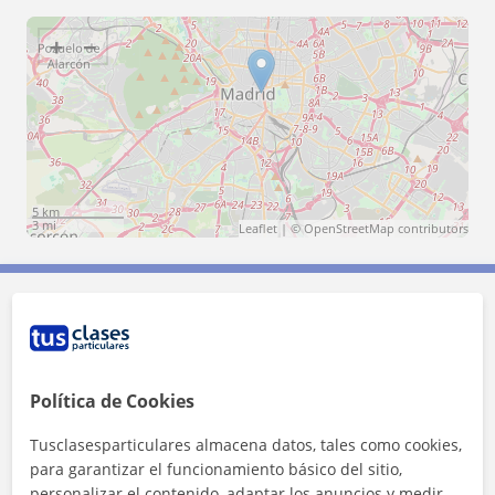
+
−
5 km
3 mi
Leaflet
| ©
OpenStreetMap
contributors
Contacta con Alicia
Tarifa
40
€/h
Política de Cookies
1ª clase gratis
Tusclasesparticulares almacena datos, tales como cookies,
para garantizar el funcionamiento básico del sitio,
personalizar el contenido, adaptar los anuncios y medir